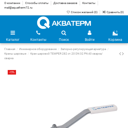
О компании
Способы оплаты
Доставка заказов
Контакты
mail@aquatherm72.ru
Список желаний (
0
)
Сравнить (
0
)
0
Каталог
Контакты
Поиск
Войти
Корзина
Главная
Инженерное оборудование
Запорно-регулирующая арматура
Краны шаровые
Кран шаровой TEMPER 282 ст.20 DN 32 PN 40 сварка/
сварка
-15%