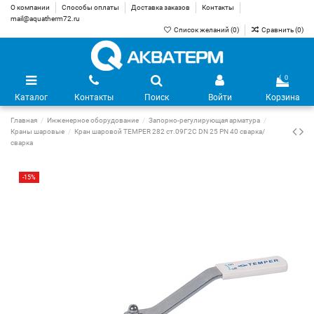
О компании
Способы оплаты
Доставка заказов
Контакты
mail@aquatherm72.ru
Список желаний (
0
)
Сравнить (
0
)
0
Каталог
Контакты
Поиск
Войти
Корзина
Главная
Инженерное оборудование
Запорно-регулирующая арматура
Краны шаровые
Кран шаровой TEMPER 282 ст.09Г2С DN 25 PN 40 сварка/
сварка
-15%