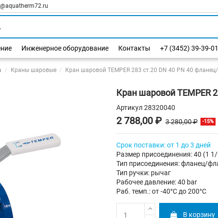
l@aquatherm72.ru
ение
Инженерное оборудование
Контакты
+7 (3452) 39-39-0
а
Краны шаровые
Кран шаровой TEMPER 283 ст.20 DN 40 PN 40 фланец
Кран шаровой TEMPER 28
Артикул
28320040
2 788,00 ₽
3 280,00 ₽
-15%
Срок поставки: от 1 до 3 дней
Размер присоединения: 40 (1 1/
Тип присоединения: фланец/фл
Тип ручки: рычаг
Рабочее давление: 40 bar
Раб. темп.: от -40°C до 200°C
В корзину