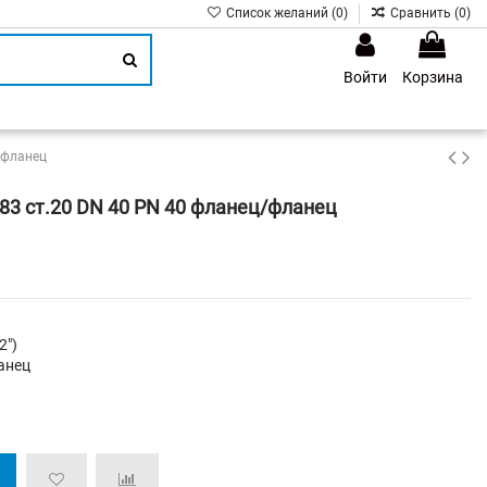
Список желаний (
0
)
Сравнить (
0
)
Войти
Корзина
1
/фланец
3 ст.20 DN 40 PN 40 фланец/фланец
2")
анец