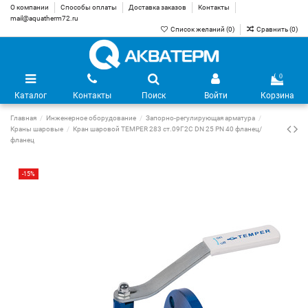
О компании
Способы оплаты
Доставка заказов
Контакты
mail@aquatherm72.ru
Список желаний (
0
)
Сравнить (
0
)
0
Каталог
Контакты
Поиск
Войти
Корзина
Главная
Инженерное оборудование
Запорно-регулирующая арматура
Краны шаровые
Кран шаровой TEMPER 283 ст.09Г2С DN 25 PN 40 фланец/
фланец
-15%