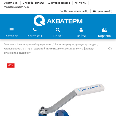
О компании
Способы оплаты
Доставка заказов
Контакты
mail@aquatherm72.ru
Список желаний (
0
)
Сравнить (
0
)
0
Каталог
Контакты
Поиск
Войти
Корзина
Главная
Инженерное оборудование
Запорно-регулирующая арматура
Краны шаровые
Кран шаровой TEMPER 286 ст.20 DN 20 PN 40 фланец/
фланец под задвижку
-15%