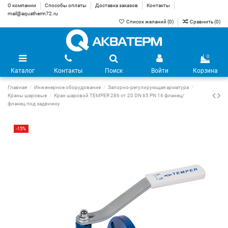
О компании
Способы оплаты
Доставка заказов
Контакты
mail@aquatherm72.ru
Список желаний (
0
)
Сравнить (
0
)
0
Каталог
Контакты
Поиск
Войти
Корзина
Главная
Инженерное оборудование
Запорно-регулирующая арматура
Краны шаровые
Кран шаровой TEMPER 286 ст.20 DN 65 PN 16 фланец/
фланец под задвижку
-15%