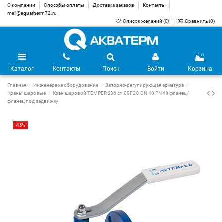
О компании
Способы оплаты
Доставка заказов
Контакты
mail@aquatherm72.ru
Список желаний (
0
)
Сравнить (
0
)
0
Каталог
Контакты
Поиск
Войти
Корзина
Главная
Инженерное оборудование
Запорно-регулирующая арматура
Краны шаровые
Кран шаровой TEMPER 286 ст.09Г2С DN 40 PN 40 фланец/
фланец под задвижку
-15%