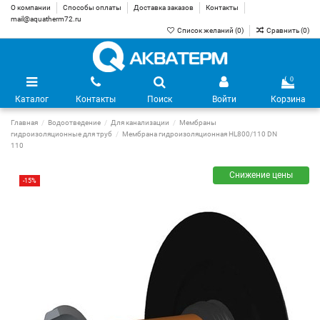
О компании
Способы оплаты
Доставка заказов
Контакты
mail@aquatherm72.ru
Список желаний (
0
)
Сравнить (
0
)
0
Каталог
Контакты
Поиск
Войти
Корзина
Главная
Водоотведение
Для канализации
Мембраны
гидроизоляционные для труб
Мембрана гидроизоляционная HL800/110 DN
110
Снижение цены
-15%