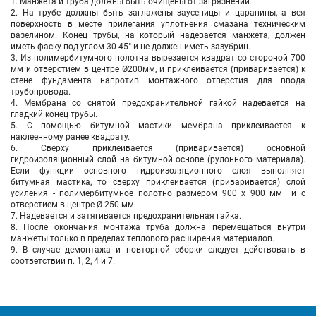
1. Манжета и труба должны быть очищены от загрязнений.
2. На трубе должны быть заглажены заусеницы и царапины, а вся
поверхность в месте прилегания уплотнения смазана техническим
вазелином. Конец трубы, на который надевается манжета, должен
иметь фаску под углом 30-45° и не должен иметь зазубрин.
3. Из полимербитумного полотна вырезается квадрат со стороной 700
мм и отверстием в центре Ø200мм, и приклеивается (приваривается) к
стене фундамента напротив монтажного отверстия для ввода
трубопровода.
4. Мембрана со снятой предохранительной гайкой надевается на
гладкий конец трубы.
5. С помощью битумной мастики мембрана приклеивается к
наклеенному ранее квадрату.
6. Сверху приклеивается (приваривается) основной
гидроизоляционный слой на битумной основе (рулонного материала).
Если функции основного гидроизоляционного слоя выполняет
битумная мастика, то сверху приклеивается (приваривается) слой
усиления - полимербитумное полотно размером 900 х 900 мм и с
отверстием в центре Ø 250 мм.
7. Надевается и затягивается предохранительная гайка.
8. После окончания монтажа труба должна перемещаться внутри
манжеты только в пределах теплового расширения материалов.
9. В случае демонтажа и повторной сборки следует действовать в
соответствии п. 1, 2, 4 и 7.