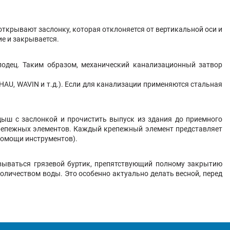
открывают заслонку, которая отклоняется от вертикальной оси и
е и закрывается.
лодец. Таким образом, механический канализационный затвор
AU, WAVIN и т.д.). Если для канализации применяются стальная
ыш с заслонкой и прочистить выпуск из здания до приемного
крепежных элементов. Каждый крепежный элемент представляет
помощи инструментов).
овываться грязевой буртик, препятствующий полному закрытию
личеством воды. Это особенно актуально делать весной, перед