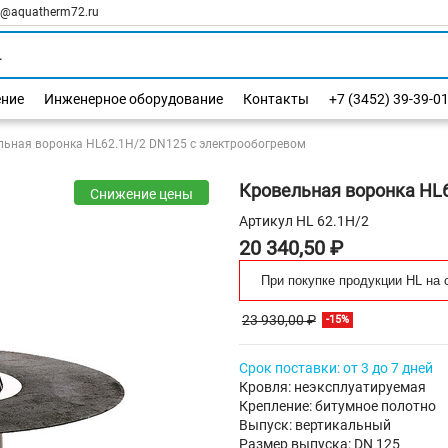
l@aquatherm72.ru
ение
Инженерное оборудование
Контакты
+7 (3452) 39-39-0
льная воронка HL62.1H/2 DN125 с электрообогревом
Кровельная воронка HL
Снижение цены
Артикул
HL 62.1H/2
20 340,50 ₽
При покупке продукции HL на 
23 930,00 ₽
-15%
Срок поставки: от 3 до 7 дней
Кровля: неэксплуатируемая
Крепление: битумное полотно
Выпуск: вертикальный
Размер выпуска: DN 125