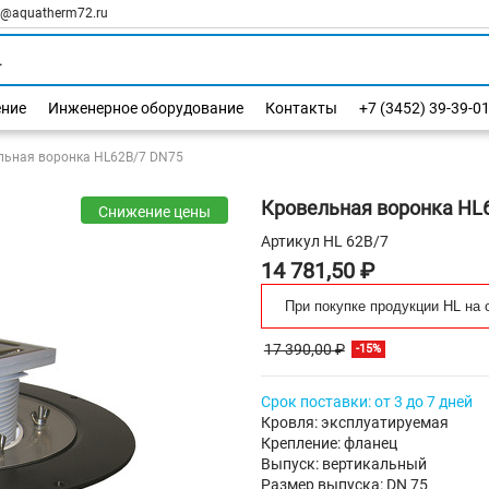
l@aquatherm72.ru
ение
Инженерное оборудование
Контакты
+7 (3452) 39-39-0
льная воронка HL62B/7 DN75
Кровельная воронка HL
Снижение цены
Артикул
HL 62B/7
14 781,50 ₽
При покупке продукции HL на 
17 390,00 ₽
-15%
Срок поставки: от 3 до 7 дней
Кровля: эксплуатируемая
Крепление: фланец
Выпуск: вертикальный
Размер выпуска: DN 75