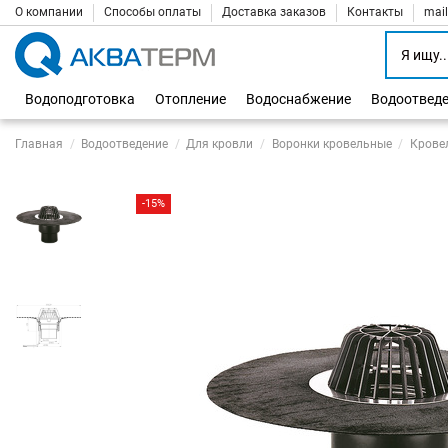
О компании
Способы оплаты
Доставка заказов
Контакты
mai
Водоподготовка
Отопление
Водоснабжение
Водоотвед
Главная
Водоотведение
Для кровли
Воронки кровельные
Крове
-15%