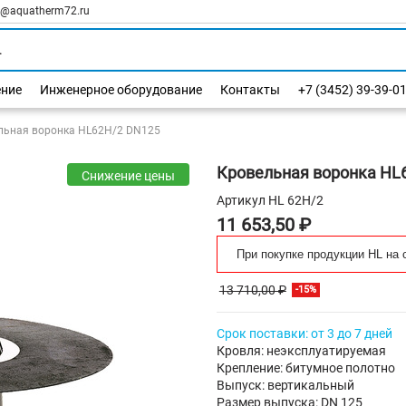
l@aquatherm72.ru
ение
Инженерное оборудование
Контакты
+7 (3452) 39-39-0
льная воронка HL62H/2 DN125
Кровельная воронка HL
Снижение цены
Артикул
HL 62H/2
11 653,50 ₽
При покупке продукции HL на 
13 710,00 ₽
-15%
Срок поставки: от 3 до 7 дней
Кровля: неэксплуатируемая
Крепление: битумное полотно
Выпуск: вертикальный
Размер выпуска: DN 125