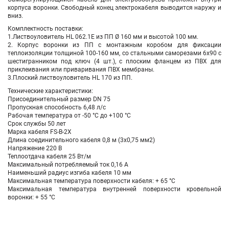
корпуса воронки. Свободный конец электрокабеля выводится наружу и
вниз.
Комплектность поставки:
1.Листвоуловитель HL 062.1E из ПП Ø 160 мм и высотой 100 мм.
2. Корпус воронки из ПП с монтажным коробом для фиксации
теплоизоляции толщиной 100-160 мм, со стальными саморезами 6х90 с
шестигранником под ключ (4 шт.), с плоским фланцем из ПВХ для
приклеивания или приваривания ПВХ мембраны.
3.Плоский листвоуловитель HL 170 из ПП.
Технические характеристики:
Присоединительный размер DN 75
Пропускная способность 6,48 л/с
Рабочая температура от -50 °С до +100 °С
Срок службы 50 лет
Марка кабеля FS-B-2X
Длина соединительного кабеля 0,8 м (3х0,75 мм2)
Напряжение 220 В
Теплоотдача кабеля 25 Вт/м
Максимальный потребляемый ток 0,16 А
Наименьший радиус изгиба кабеля 10 мм
Максимальная температура поверхности кабеля: + 65 °С
Максимальная температура внутренней поверхности кровельной
воронки: + 55 °С