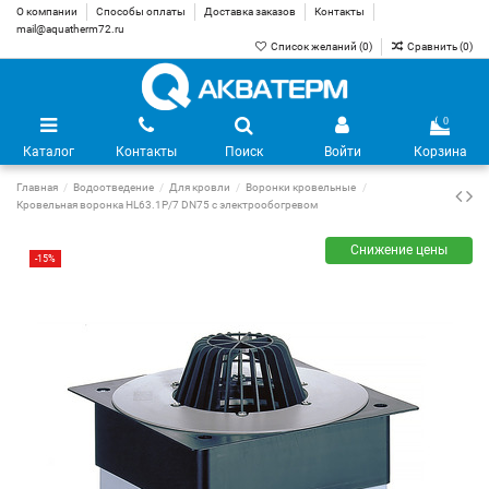
О компании
Способы оплаты
Доставка заказов
Контакты
mail@aquatherm72.ru
Список желаний (
0
)
Сравнить (
0
)
0
Каталог
Контакты
Поиск
Войти
Корзина
Главная
Водоотведение
Для кровли
Воронки кровельные
Кровельная воронка HL63.1P/7 DN75 с электрообогревом
Снижение цены
-15%