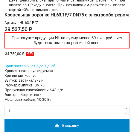
Цена действительна при оплате за наличный расчет или при
оплате по QR-коду в счете. При безналичном расчете или оплате
картой +3% к стоимости товара.
Кровельная воронка HL63.1P/7 DN75 с электрообогревом
Артикул
HL 63.1P/7
29 537,50 ₽
При покупке продукции HL на сумму менее 30 тыс. руб. счет
будет выставлен по розничной цене.
34 750,00 ₽
-15%
Срок поставки: от 3 до 7 дней
Кровля: неэксплуатируемая
Крепление: корпус
Выпуск: вертикальный
Размер выпуска: DN 75
Пропускная способность: 6,48 л/с
Электрообогрев: есть
Мощность кабеля: 10-30 Вт
В корзину