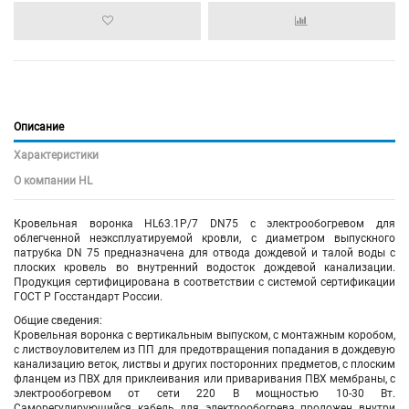
Описание
Характеристики
О компании HL
Кровельная воронка HL63.1P/7 DN75 с электрообогревом для
облегченной неэксплуатируемой кровли, с диаметром выпускного
патрубка DN 75 предназначена для отвода дождевой и талой воды с
плоских кровель во внутренний водосток дождевой канализации.
Продукция сертифицирована в соответствии с системой сертификации
ГОСТ Р Госстандарт России.
Общие сведения:
Кровельная воронка с вертикальным выпуском, с монтажным коробом,
с листвоуловителем из ПП для предотвращения попадания в дождевую
канализацию веток, листвы и других посторонних предметов, с плоским
фланцем из ПВХ для приклеивания или приваривания ПВХ мембраны, с
электрообогревом от сети 220 В мощностью 10-30 Вт.
Саморегулирующийся кабель для электрообогрева проложен внутри