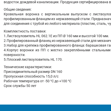
водосток дождевой канализации. Продукция сертифицирована в 
Общие сведения:
Кровельная воронка с вертикальным выпуском с листвоулов
профилированным фланцем из нержавеющей стали. Предназначен
для соединения с трубой из любого материала (пластик, сталь, чу
Комплектность поставки:
1.Листвоуловитель HL 062.1E из ПП Ø 160 мм и высотой 100 мм.
2.Профилированный фланец из нержавеющей стали для механиче
3.Набор для крепежа профилированного фланца: барашковая гайк
4.Корпус воронки из ПП с жестко закреплёнными стальными
поверхности.
5.Плоский листвоуловитель HL 170.
Технические характеристики:
Присоединительный размер DN 160
Пропускная способность 15,0 л/с
Рабочая температура от -50 °С до +100 °С
Срок службы 50 лет