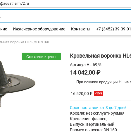
l@aquatherm72.ru
ение
Инженерное оборудование
Контакты
+7 (3452) 39-39-0
льная воронка HL69/5 DN160
Кровельная воронка HL
Снижение цены
Артикул
HL 69/5
14 042,00 ₽
При покупке продукции HL на 
16 520,00 ₽
-15%
Срок поставки: от 3 до 7 дней
Кровля: неэксплуатируемая
Крепление: фланец
Выпуск: вертикальный
Размер выпуска: DN 160