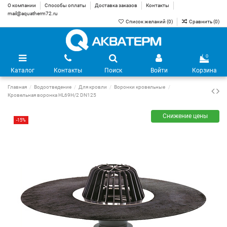
О компании
Способы оплаты
Доставка заказов
Контакты
mail@aquatherm72.ru
Список желаний (
0
)
Сравнить (
0
)
0
Каталог
Контакты
Поиск
Войти
Корзина
Главная
Водоотведение
Для кровли
Воронки кровельные
Кровельная воронка HL69H/2 DN125
Снижение цены
-15%