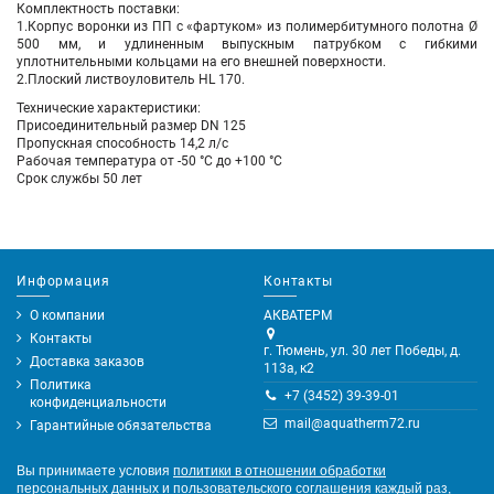
Комплектность поставки:
1.Корпус воронки из ПП с «фартуком» из полимербитумного полотна Ø
500 мм, и удлиненным выпускным патрубком с гибкими
уплотнительными кольцами на его внешней поверхности.
2.Плоский листвоуловитель HL 170.
Технические характеристики:
Присоединительный размер DN 125
Пропускная способность 14,2 л/с
Рабочая температура от -50 °С до +100 °С
Срок службы 50 лет
Информация
Контакты
О компании
АКВАТЕРМ
Контакты
г. Тюмень, ул. 30 лет Победы, д.
Доставка заказов
113а, к2
Политика
+7 (3452) 39-39-01
конфиденциальности
mail@aquatherm72.ru
Гарантийные обязательства
Вы принимаете условия
политики в отношении обработки
персональных данных
и
пользовательского соглашения
каждый раз,