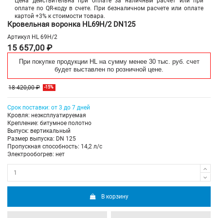
Цена действительна при оплате за наличный расчет или при
оплате по QR-коду в счете. При безналичном расчете или оплате
картой +3% к стоимости товара.
Кровельная воронка HL69H/2 DN125
Артикул
HL 69H/2
15 657,00 ₽
При покупке продукции HL на сумму менее 30 тыс. руб. счет
будет выставлен по розничной цене.
18 420,00 ₽
-15%
Срок поставки: от 3 до 7 дней
Кровля: неэксплуатируемая
Крепление: битумное полотно
Выпуск: вертикальный
Размер выпуска: DN 125
Пропускная способность: 14,2 л/с
Электрообогрев: нет
В корзину