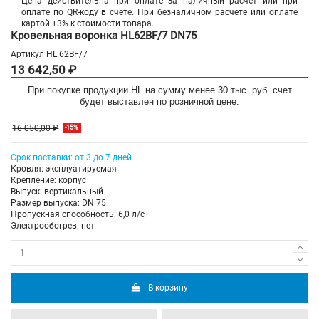
Цена действительна при оплате за наличный расчет или при
оплате по QR-коду в счете. При безналичном расчете или оплате
картой +3% к стоимости товара.
Кровельная воронка HL62BF/7 DN75
Артикул
HL 62BF/7
13 642,50 ₽
При покупке продукции HL на сумму менее 30 тыс. руб. счет
будет выставлен по розничной цене.
16 050,00 ₽
-15%
Срок поставки: от 3 до 7 дней
Кровля: эксплуатируемая
Крепление: корпус
Выпуск: вертикальный
Размер выпуска: DN 75
Пропускная способность: 6,0 л/с
Электрообогрев: нет
В корзину