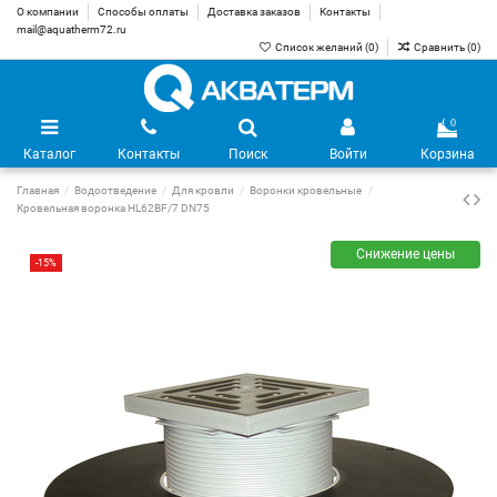
О компании
Способы оплаты
Доставка заказов
Контакты
mail@aquatherm72.ru
Список желаний (
0
)
Сравнить (
0
)
0
Каталог
Контакты
Поиск
Войти
Корзина
Главная
Водоотведение
Для кровли
Воронки кровельные
Кровельная воронка HL62BF/7 DN75
Снижение цены
-15%