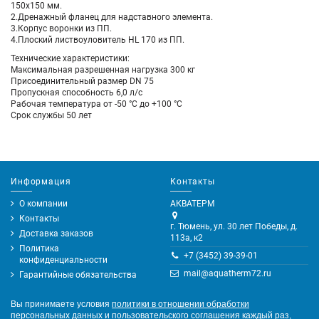
150х150 мм.
2.Дренажный фланец для надставного элемента.
3.Корпус воронки из ПП.
4.Плоский листвоуловитель HL 170 из ПП.
Технические характеристики:
Максимальная разрешенная нагрузка 300 кг
Присоединительный размер DN 75
Пропускная способность 6,0 л/с
Рабочая температура от -50 °С до +100 °С
Срок службы 50 лет
Информация
Контакты
О компании
АКВАТЕРМ
Контакты
г. Тюмень, ул. 30 лет Победы, д.
Доставка заказов
113а, к2
Политика
+7 (3452) 39-39-01
конфиденциальности
mail@aquatherm72.ru
Гарантийные обязательства
Вы принимаете условия
политики в отношении обработки
персональных данных
и
пользовательского соглашения
каждый раз,