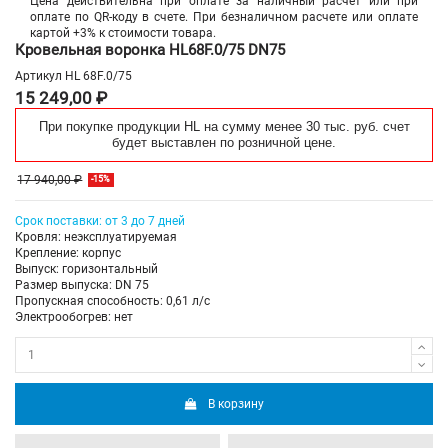
Цена действительна при оплате за наличный расчет или при
оплате по QR-коду в счете. При безналичном расчете или оплате
картой +3% к стоимости товара.
Кровельная воронка HL68F.0/75 DN75
Артикул
HL 68F.0/75
15 249,00 ₽
При покупке продукции HL на сумму менее 30 тыс. руб. счет
будет выставлен по розничной цене.
17 940,00 ₽
-15%
Срок поставки: от 3 до 7 дней
Кровля: неэксплуатируемая
Крепление: корпус
Выпуск: горизонтальный
Размер выпуска: DN 75
Пропускная способность: 0,61 л/с
Электрообогрев: нет
В корзину