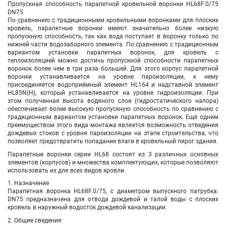
Пропускная способность п
арапетной кровельной воронки HL68F.0/75
DN75
По сравнению с традиционными кровельными воронками для плоских
кровель, парапетные воронки имеют значительно более низкую
пропускную способность, так как вода поступает в воронку только по
нижней части водозаборного элемента. По сравнению с традиционным
вариантом установки парапетных воронок, для кровель с
теплоизоляцией можно достичь пропускной способности парапетных
воронок более чем в три раза большей. Для этого корпус парапетной
воронки устанавливается на уровне пароизоляции, к нему
присоединяется водоприёмный элемент HL164 и надставной элемент
HL85N(H), который устанавливается на уровне гидроизоляции. При
этом полученная высота водяного слоя (гидростатического напора)
обеспечивает более высокую пропускную способность по сравнению с
традиционным вариантом установки парапетных воронок. Ещё одним
преимуществом этого вида монтажа является возможность отведения
дождевых стоков с уровня пароизоляции на этапе строительства, что
позволяет предотвратить попадание влаги в кровельный пирог здания.
Парапетные воронки серии HL68 состоят из 3 различных основных
элементов (корпусов) и множества комплектующих, которые позволяют
использовать их для всех видов кровли.
1. Назначение
Парапетная воронка HL68F.0/75, с диаметром выпускного патрубка:
DN75 предназначена для отвода дождевой и талой воды с плоских
кровель в наружный водосток дождевой канализации.
2. Общие сведения