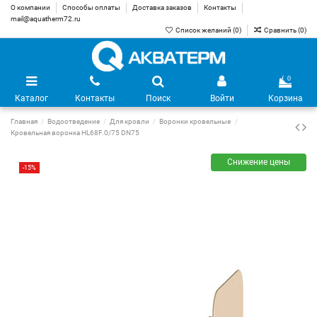
О компании
Способы оплаты
Доставка заказов
Контакты
mail@aquatherm72.ru
Список желаний (
0
)
Сравнить (
0
)
0
Каталог
Контакты
Поиск
Войти
Корзина
Главная
Водоотведение
Для кровли
Воронки кровельные
Кровельная воронка HL68F.0/75 DN75
Снижение цены
-15%