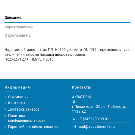
Описание
Характеристики
О компании HL
Надставной элемент из ПП HL620 диаметр DN 195 - применяется для
увеличения высоты насадки дворовых трапов.
Подходит для: HL615, HL616
Информация
Контакты
О компании
АКВАТЕРМ
Контакты
г. Тюмень, ул. 30 лет Победы, д.
Доставка заказов
113а, к2
Политика
+7 (3452) 39-39-01
конфиденциальности
mail@aquatherm72.ru
Гарантийные обязательства