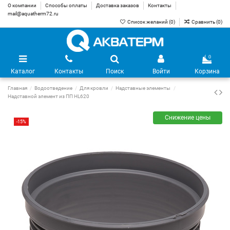
О компании
Способы оплаты
Доставка заказов
Контакты
mail@aquatherm72.ru
Список желаний (
0
)
Сравнить (
0
)
0
Каталог
Контакты
Поиск
Войти
Корзина
Главная
Водоотведение
Для кровли
Надставные элементы
Надставной элемент из ПП HL620
Снижение цены
-15%