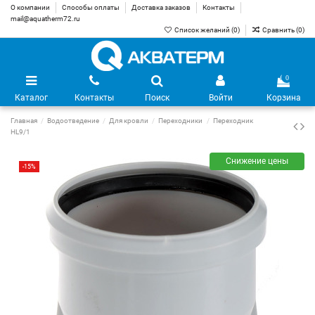
О компании
Способы оплаты
Доставка заказов
Контакты
mail@aquatherm72.ru
Список желаний (
0
)
Сравнить (
0
)
0
Каталог
Контакты
Поиск
Войти
Корзина
Главная
Водоотведение
Для кровли
Переходники
Переходник
HL9/1
Снижение цены
-15%