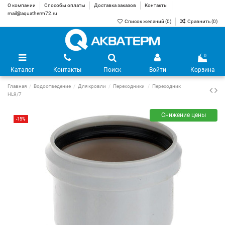
О компании
Способы оплаты
Доставка заказов
Контакты
mail@aquatherm72.ru
Список желаний (
0
)
Сравнить (
0
)
0
Каталог
Контакты
Поиск
Войти
Корзина
Главная
Водоотведение
Для кровли
Переходники
Переходник
HL9/7
Снижение цены
-15%