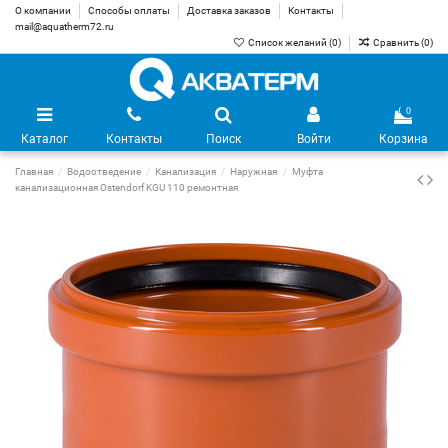
О компании
Способы оплаты
Доставка заказов
Контакты
mail@aquatherm72.ru
Список желаний (
0
)
Сравнить (
0
)
0
Каталог
Контакты
Поиск
Войти
Корзина
Главная
Водоотведение
Канализация
Наружная
Муфта
канализационная Ostendorf KGU 110 ремонтная