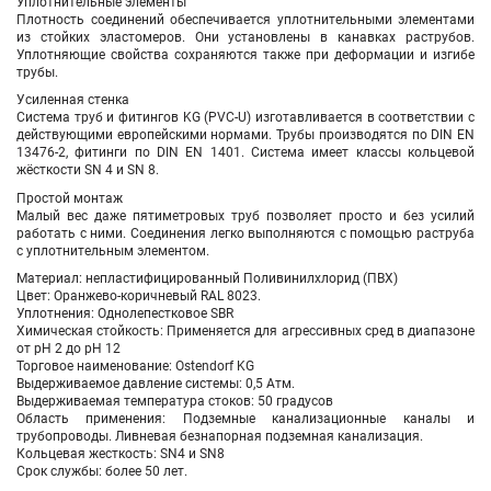
Уплотнительные элементы
Плотность соединений обеспечивается уплотнительными элементами
из стойких эластомеров. Они установлены в канавках раструбов.
Уплотняющие свойства сохраняются также при деформации и изгибе
трубы.
Усиленная стенка
Система труб и фитингов KG (PVC-U) изготавливается в соответствии с
действующими европейскими нормами. Трубы производятся по DIN EN
13476-2, фитинги по DIN EN 1401. Система имеет классы кольцевой
жёсткости SN 4 и SN 8.
Простой монтаж
Малый вес даже пятиметровых труб позволяет просто и без усилий
работать с ними. Соединения легко выполняются с помощью раструба
с уплотнительным элементом.
Материал: непластифицированный Поливинилхлорид (ПВХ)
Цвет: Оранжево-коричневый RAL 8023.
Уплотнения: Однолепестковое SBR
Химическая стойкость: Применяется для агрессивных сред в диапазоне
от pH 2 до pH 12
Торговое наименование: Ostendorf KG
Выдерживаемое давление системы: 0,5 Атм.
Выдерживаемая температура стоков: 50 градусов
Область применения: Подземные канализационные каналы и
трубопроводы. Ливневая безнапорная подземная канализация.
Кольцевая жесткость: SN4 и SN8
Срок службы: более 50 лет.