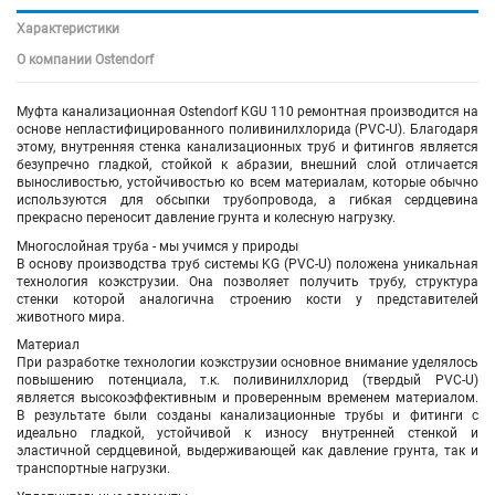
Характеристики
О компании Ostendorf
Муфта канализационная Ostendorf KGU 110 ремонтная производится на
основе непластифицированного поливинилхлорида (PVC-U). Благодаря
этому, внутренняя стенка канализационных труб и фитингов является
безупречно гладкой, стойкой к абразии, внешний слой отличается
выносливостью, устойчивостью ко всем материалам, которые обычно
используются для обсыпки трубопровода, а гибкая сердцевина
прекрасно переносит давление грунта и колесную нагрузку.
Многослойная труба - мы учимся у природы
В основу производства труб системы KG (PVC-U) положена уникальная
технология коэкструзии. Она позволяет получить трубу, структура
стенки которой аналогична строению кости у представителей
животного мира.
Материал
При разработке технологии коэкструзии основное внимание уделялось
повышению потенциала, т.к. поливинилхлорид (твердый PVC-U)
является высокоэффективным и проверенным временем материалом.
В результате были созданы канализационные трубы и фитинги с
идеально гладкой, устойчивой к износу внутренней стенкой и
эластичной сердцевиной, выдерживающей как давление грунта, так и
транспортные нагрузки.