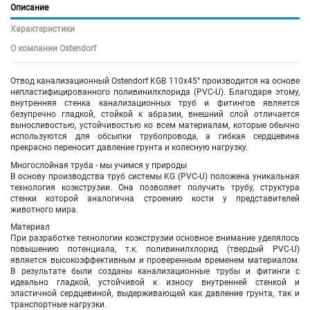
Описание
Характеристики
О компании Ostendorf
Отвод канализационный Ostendorf KGB 110х45° производится на основе
непластифицированного поливинилхлорида (PVC-U). Благодаря этому,
внутренняя стенка канализационных труб и фитингов является
безупречно гладкой, стойкой к абразии, внешний слой отличается
выносливостью, устойчивостью ко всем материалам, которые обычно
используются для обсыпки трубопровода, а гибкая сердцевина
прекрасно переносит давление грунта и колесную нагрузку.
Многослойная труба - мы учимся у природы
В основу производства труб системы KG (PVC-U) положена уникальная
технология коэкструзии. Она позволяет получить трубу, структура
стенки которой аналогична строению кости у представителей
животного мира.
Материал
При разработке технологии коэкструзии основное внимание уделялось
повышению потенциала, т.к. поливинилхлорид (твердый PVC-U)
является высокоэффективным и проверенным временем материалом.
В результате были созданы канализационные трубы и фитинги с
идеально гладкой, устойчивой к износу внутренней стенкой и
эластичной сердцевиной, выдерживающей как давление грунта, так и
транспортные нагрузки.