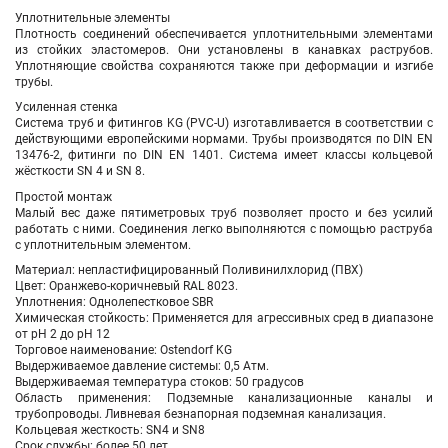
Уплотнительные элементы
Плотность соединений обеспечивается уплотнительными элементами
из стойких эластомеров. Они установлены в канавках раструбов.
Уплотняющие свойства сохраняются также при деформации и изгибе
трубы.
Усиленная стенка
Система труб и фитингов KG (PVC-U) изготавливается в соответствии с
действующими европейскими нормами. Трубы производятся по DIN EN
13476-2, фитинги по DIN EN 1401. Система имеет классы кольцевой
жёсткости SN 4 и SN 8.
Простой монтаж
Малый вес даже пятиметровых труб позволяет просто и без усилий
работать с ними. Соединения легко выполняются с помощью раструба
с уплотнительным элементом.
Материал: непластифицированный Поливинилхлорид (ПВХ)
Цвет: Оранжево-коричневый RAL 8023.
Уплотнения: Однолепестковое SBR
Химическая стойкость: Применяется для агрессивных сред в диапазоне
от pH 2 до pH 12
Торговое наименование: Ostendorf KG
Выдерживаемое давление системы: 0,5 Атм.
Выдерживаемая температура стоков: 50 градусов
Область применения: Подземные канализационные каналы и
трубопроводы. Ливневая безнапорная подземная канализация.
Кольцевая жесткость: SN4 и SN8
Срок службы: более 50 лет.