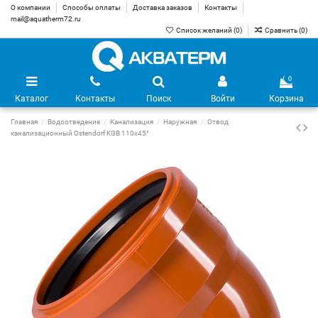
О компании
Способы оплаты
Доставка заказов
Контакты
mail@aquatherm72.ru
Список желаний (
0
)
Сравнить (
0
)
0
Каталог
Контакты
Поиск
Войти
Корзина
Главная
Водоотведение
Канализация
Наружная
Отвод
канализационный Ostendorf KGB 110х45°