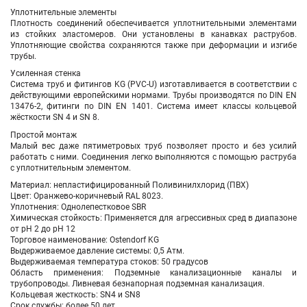
Уплотнительные элементы
Плотность соединений обеспечивается уплотнительными элементами
из стойких эластомеров. Они установлены в канавках раструбов.
Уплотняющие свойства сохраняются также при деформации и изгибе
трубы.
Усиленная стенка
Система труб и фитингов KG (PVC-U) изготавливается в соответствии с
действующими европейскими нормами. Трубы производятся по DIN EN
13476-2, фитинги по DIN EN 1401. Система имеет классы кольцевой
жёсткости SN 4 и SN 8.
Простой монтаж
Малый вес даже пятиметровых труб позволяет просто и без усилий
работать с ними. Соединения легко выполняются с помощью раструба
с уплотнительным элементом.
Материал: непластифицированный Поливинилхлорид (ПВХ)
Цвет: Оранжево-коричневый RAL 8023.
Уплотнения: Однолепестковое SBR
Химическая стойкость: Применяется для агрессивных сред в диапазоне
от pH 2 до pH 12
Торговое наименование: Ostendorf KG
Выдерживаемое давление системы: 0,5 Атм.
Выдерживаемая температура стоков: 50 градусов
Область применения: Подземные канализационные каналы и
трубопроводы. Ливневая безнапорная подземная канализация.
Кольцевая жесткость: SN4 и SN8
Срок службы: более 50 лет.