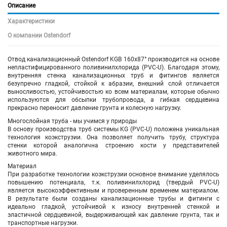
Описание
Характеристики
О компании Ostendorf
Отвод канализационный Ostendorf KGB 160х87° производится на основе
непластифицированного поливинилхлорида (PVC-U). Благодаря этому,
внутренняя стенка канализационных труб и фитингов является
безупречно гладкой, стойкой к абразии, внешний слой отличается
выносливостью, устойчивостью ко всем материалам, которые обычно
используются для обсыпки трубопровода, а гибкая сердцевина
прекрасно переносит давление грунта и колесную нагрузку.
Многослойная труба - мы учимся у природы
В основу производства труб системы KG (PVC-U) положена уникальная
технология коэкструзии. Она позволяет получить трубу, структура
стенки которой аналогична строению кости у представителей
животного мира.
Материал
При разработке технологии коэкструзии основное внимание уделялось
повышению потенциала, т.к. поливинилхлорид (твердый PVC-U)
является высокоэффективным и проверенным временем материалом.
В результате были созданы канализационные трубы и фитинги с
идеально гладкой, устойчивой к износу внутренней стенкой и
эластичной сердцевиной, выдерживающей как давление грунта, так и
транспортные нагрузки.