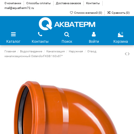
О компании
Способы оплаты
Доставка заказов
Контакты
mail@aquatherm72.ru
Список желаний (
0
)
Сравнить (
0
)
0
Каталог
Контакты
Поиск
Войти
Корзина
Главная
Водоотведение
Канализация
Наружная
Отвод
канализационный Ostendorf KGB 160х87°