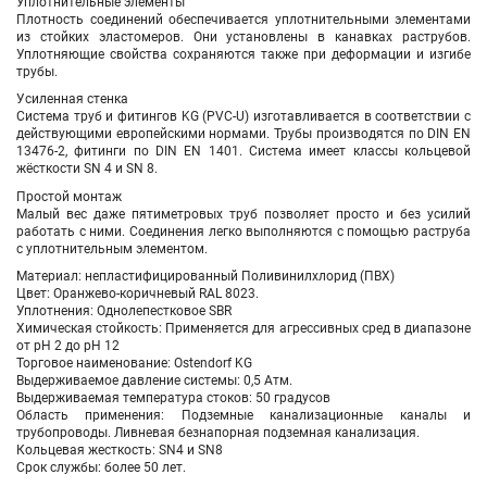
Уплотнительные элементы
Плотность соединений обеспечивается уплотнительными элементами
из стойких эластомеров. Они установлены в канавках раструбов.
Уплотняющие свойства сохраняются также при деформации и изгибе
трубы.
Усиленная стенка
Система труб и фитингов KG (PVC-U) изготавливается в соответствии с
действующими европейскими нормами. Трубы производятся по DIN EN
13476-2, фитинги по DIN EN 1401. Система имеет классы кольцевой
жёсткости SN 4 и SN 8.
Простой монтаж
Малый вес даже пятиметровых труб позволяет просто и без усилий
работать с ними. Соединения легко выполняются с помощью раструба
с уплотнительным элементом.
Материал: непластифицированный Поливинилхлорид (ПВХ)
Цвет: Оранжево-коричневый RAL 8023.
Уплотнения: Однолепестковое SBR
Химическая стойкость: Применяется для агрессивных сред в диапазоне
от pH 2 до pH 12
Торговое наименование: Ostendorf KG
Выдерживаемое давление системы: 0,5 Атм.
Выдерживаемая температура стоков: 50 градусов
Область применения: Подземные канализационные каналы и
трубопроводы. Ливневая безнапорная подземная канализация.
Кольцевая жесткость: SN4 и SN8
Срок службы: более 50 лет.