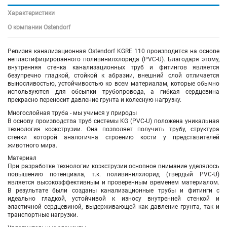
Характеристики
О компании Ostendorf
Ревизия канализационная Ostendorf KGRE 110 производится на основе
непластифицированного поливинилхлорида (PVC-U). Благодаря этому,
внутренняя стенка канализационных труб и фитингов является
безупречно гладкой, стойкой к абразии, внешний слой отличается
выносливостью, устойчивостью ко всем материалам, которые обычно
используются для обсыпки трубопровода, а гибкая сердцевина
прекрасно переносит давление грунта и колесную нагрузку.
Многослойная труба - мы учимся у природы
В основу производства труб системы KG (PVC-U) положена уникальная
технология коэкструзии. Она позволяет получить трубу, структура
стенки которой аналогична строению кости у представителей
животного мира.
Материал
При разработке технологии коэкструзии основное внимание уделялось
повышению потенциала, т.к. поливинилхлорид (твердый PVC-U)
является высокоэффективным и проверенным временем материалом.
В результате были созданы канализационные трубы и фитинги с
идеально гладкой, устойчивой к износу внутренней стенкой и
эластичной сердцевиной, выдерживающей как давление грунта, так и
транспортные нагрузки.