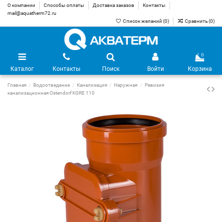
О компании
Способы оплаты
Доставка заказов
Контакты
mail@aquatherm72.ru
Список желаний (
0
)
Сравнить (
0
)
0
Каталог
Контакты
Поиск
Войти
Корзина
Главная
Водоотведение
Канализация
Наружная
Ревизия
канализационная Ostendorf KGRE 110