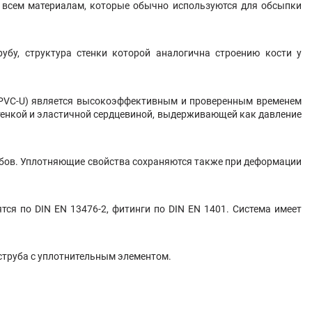
о всем материалам, которые обычно используются для обсыпки
убу, структура стенки которой аналогична строению кости у
й PVC-U) является высокоэффективным и проверенным временем
стенкой и эластичной сердцевиной, выдерживающей как давление
убов. Уплотняющие свойства сохраняются также при деформации
ся по DIN EN 13476-2, фитинги по DIN EN 1401. Система имеет
струба с уплотнительным элементом.