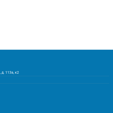
 д. 113а, к2