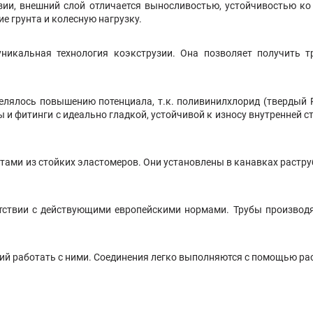
разии, внешний слой отличается выносливостью, устойчивостью к
е грунта и колесную нагрузку.
никальная технология коэкструзии. Она позволяет получить тр
делялось повышению потенциала, т.к. поливинилхлорид (тверды
 и фитинги с идеально гладкой, устойчивой к износу внутренней 
тами из стойких эластомеров. Они установлены в канавках растр
етствии с действующими европейскими нормами. Трубы производят
лий работать с ними. Соединения легко выполняются с помощью ра