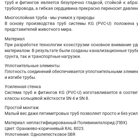
труб и фитингов является безупречно гладкой, стойкой к аб
трубопровода, а гибкая сердцевина прекрасно переносит давлени
Многослойная труба - мы учимся у природы
В основу производства труб системы KG (PVC-U) положена у
представителей животного мира.
Материал
При разработке технологии коэкструзии основное внимание у
материалом. В результате были созданы канализационные трубы
грунта, так и транспортные нагрузки.
Уплотнительные элементы
Плотность соединений обеспечивается уплотнительными элемен
и изгибе трубы.
Усиленная стенка
Система труб и фитингов KG (PVC-U) изготавливается в соотв
классы кольцевой жёсткости SN 4 и SN 8.
Простой монтаж
Малый вес даже пятиметровых труб позволяет просто и без уси
Материал: непластифицированный Поливинилхлорид (ПВХ)
Цвет: Оранжево-коричневый RAL 8023.
Уплотнения: Однолепестковое SBR