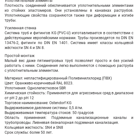
Уплотнительные элементы
Плотность соединений обеспечивается уплотнительными элементами
из стойких эластомеров. Они установлены в канавках раструбов.
Уплотняющие свойства сохраняются также при деформации и изгибе
трубы.
Усиленная стенка
Система труб и фитингов KG (PVC-U) изготавливается в соответствии с
действующими европейскими нормами. Трубы производятся по DIN EN
13476-2, фитинги по DIN EN 1401. Система имеет классы кольцевой
жёсткости SN 4 и SN 8.
Простой монтаж
Малый вес даже пятиметровых труб позволяет просто и без усилий
работать с ними. Соединения легко выполняются с помощью раструба
с уплотнительным элементом.
Материал: непластифицированный Поливинилхлорид (ПВХ)
Цвет: Оранжево-коричневый RAL 8023.
Уплотнения: Однолепестковое SBR
Химическая стойкость: Применяется для агрессивных сред в диапазоне
от pH 2 до pH 12
Торговое наименование: Ostendorf KG
Выдерживаемое давление системы: 0,5 Атм.
Выдерживаемая температура стоков: 50 градусов
Область применения: Подземные канализационные каналы и
трубопроводы. Ливневая безнапорная подземная канализация.
Кольцевая жесткость: SN4 и SN8
Срок службы: более 50 лет.