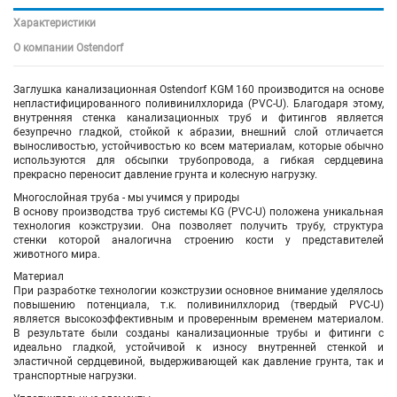
Характеристики
О компании Ostendorf
Заглушка канализационная Ostendorf KGM 160 производится на основе
непластифицированного поливинилхлорида (PVC-U). Благодаря этому,
внутренняя стенка канализационных труб и фитингов является
безупречно гладкой, стойкой к абразии, внешний слой отличается
выносливостью, устойчивостью ко всем материалам, которые обычно
используются для обсыпки трубопровода, а гибкая сердцевина
прекрасно переносит давление грунта и колесную нагрузку.
Многослойная труба - мы учимся у природы
В основу производства труб системы KG (PVC-U) положена уникальная
технология коэкструзии. Она позволяет получить трубу, структура
стенки которой аналогична строению кости у представителей
животного мира.
Материал
При разработке технологии коэкструзии основное внимание уделялось
повышению потенциала, т.к. поливинилхлорид (твердый PVC-U)
является высокоэффективным и проверенным временем материалом.
В результате были созданы канализационные трубы и фитинги с
идеально гладкой, устойчивой к износу внутренней стенкой и
эластичной сердцевиной, выдерживающей как давление грунта, так и
транспортные нагрузки.