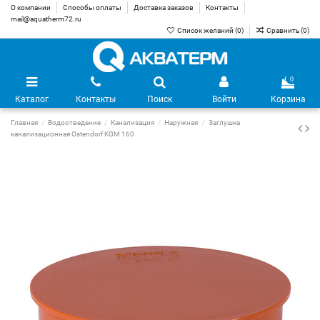
О компании
Способы оплаты
Доставка заказов
Контакты
mail@aquatherm72.ru
Список желаний (
0
)
Сравнить (
0
)
0
Каталог
Контакты
Поиск
Войти
Корзина
Главная
Водоотведение
Канализация
Наружная
Заглушка
канализационная Ostendorf KGM 160