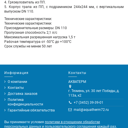
4. Грязеуловитель из ПП.
5. Корпус трапа из ПП, c подрамником 244х244 мм, с вертикальным
выпуском DN 110.
Технические характеристики:
Технические характеристики:
Присоединительные размеры: DN 110
Пропускная способность 2,1 л/с
Максимальная разрешенная нагрузка 1,5 т
Рабочая температура от -50°С до +100°С
Срок службы не менее 50 лет
Информация
Контакты
О компании
АКВАТЕРМ
Контакты
г. Тюмень, ул. 30 лет Победы, д.
Доставка заказов
113а, к2
Политика
+7 (3452) 39-39-01
конфиденциальности
mail@aquatherm72.ru
Гарантийные обязательства
Вы принимаете условия
политики в отношении обработки
персональных данных
и
пользовательского соглашения
каждый раз,