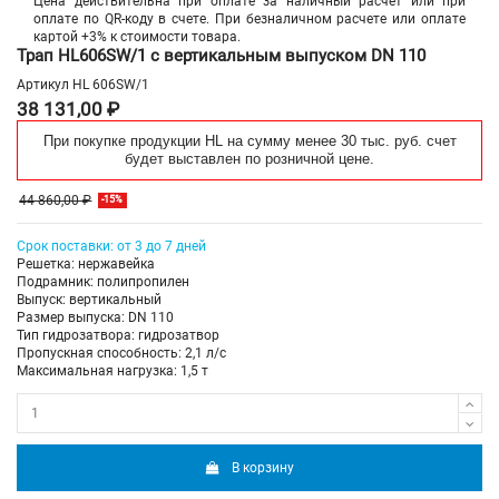
Цена действительна при оплате за наличный расчет или при
оплате по QR-коду в счете. При безналичном расчете или оплате
картой +3% к стоимости товара.
Трап HL606SW/1 с вертикальным выпуском DN 110
Артикул
HL 606SW/1
38 131,00 ₽
При покупке продукции HL на сумму менее 30 тыс. руб. счет
будет выставлен по розничной цене.
44 860,00 ₽
-15%
Срок поставки: от 3 до 7 дней
Решетка: нержавейка
Подрамник: полипропилен
Выпуск: вертикальный
Размер выпуска: DN 110
Тип гидрозатвора: гидрозатвор
Пропускная способность: 2,1 л/с
Максимальная нагрузка: 1,5 т
В корзину