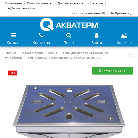
О компании
Способы оплаты
Доставка заказов
Контакты
mail@aquatherm72.ru
Список желаний (
0
)
Сравнить (
0
)
0
Каталог
Контакты
Поиск
Войти
Корзина
Главная
Водоотведение
Трапы
Трапы для дворов, автостоянок и
стилобатов
Трап HL606SW/1 с вертикальным выпуском DN 110
Снижение цены
-15%