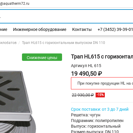
l@aquatherm72.ru
ение
Инженерное оборудование
Контакты
+7 (3452) 39-39-0
тилобатов
Трап HL615 с горизонтальным выпуском DN 110
Трап HL615 с горизонт
Снижение цены
Артикул
HL 615
19 490,50 ₽
При покупке продукции HL на 
22 930,00 ₽
-15%
Срок поставки: от 3 до 7 дней
Решетка: чугун
Подрамник: полипропилен
Выпуск: горизонтальный
Размер выпуска: DN 110