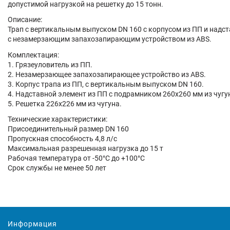
допустимой нагрузкой на решетку до 15 тонн.
Описание:
Трап с вертикальным выпуском DN 160 с корпусом из ПП и надс
с незамерзающим запахозапирающим устройством из ABS.
Комплектация:
1. Грязеуловитель из ПП.
2. Незамерзающее запахозапирающее устройство из ABS.
3. Корпус трапа из ПП, с вертикальным выпуском DN 160.
4. Надставной элемент из ПП с подрамником 260х260 мм из чуг
5. Решетка 226х226 мм из чугуна.
Технические характеристики:
Присоединительный размер DN 160
Пропускная способность 4,8 л/с
Максимальная разрешенная нагрузка до 15 т
Рабочая температура от -50°C до +100°C
Срок службы не менее 50 лет
Информация