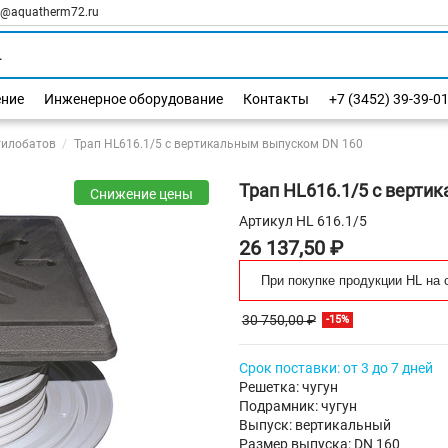
l@aquatherm72.ru
ение
Инженерное оборудование
Контакты
+7 (3452) 39-39-0
тилобатов
Трап HL616.1/5 с вертикальным выпуском DN 160
Трап HL616.1/5 с верти
Снижение цены
Артикул
HL 616.1/5
26 137,50 ₽
При покупке продукции HL на 
30 750,00 ₽
-15%
Срок поставки: от 3 до 7 дней
Решетка: чугун
Подрамник: чугун
Выпуск: вертикальный
Размер выпуска: DN 160