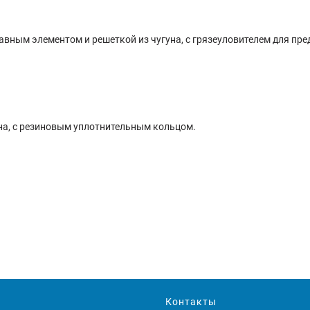
тавным элементом и решеткой из чугуна, с грязеуловителем для п
уна, с резиновым уплотнительным кольцом.
Контакты