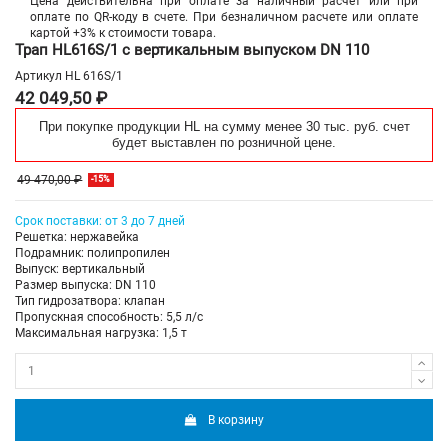
Цена действительна при оплате за наличный расчет или при
оплате по QR-коду в счете. При безналичном расчете или оплате
картой +3% к стоимости товара.
Трап HL616S/1 с вертикальным выпуском DN 110
Артикул
HL 616S/1
42 049,50 ₽
При покупке продукции HL на сумму менее 30 тыс. руб. счет
будет выставлен по розничной цене.
49 470,00 ₽
-15%
Срок поставки: от 3 до 7 дней
Решетка: нержавейка
Подрамник: полипропилен
Выпуск: вертикальный
Размер выпуска: DN 110
Тип гидрозатвора: клапан
Пропускная способность: 5,5 л/с
Максимальная нагрузка: 1,5 т
В корзину