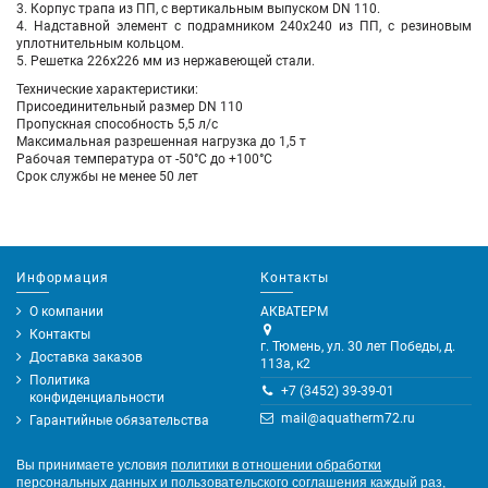
3. Корпус трапа из ПП, с вертикальным выпуском DN 110.
4. Надставной элемент с подрамником 240х240 из ПП, с резиновым
уплотнительным кольцом.
5. Решетка 226х226 мм из нержавеющей стали.
Технические характеристики:
Присоединительный размер DN 110
Пропускная способность 5,5 л/с
Максимальная разрешенная нагрузка до 1,5 т
Рабочая температура от -50°C до +100°C
Срок службы не менее 50 лет
Информация
Контакты
О компании
АКВАТЕРМ
Контакты
г. Тюмень, ул. 30 лет Победы, д.
Доставка заказов
113а, к2
Политика
+7 (3452) 39-39-01
конфиденциальности
mail@aquatherm72.ru
Гарантийные обязательства
Вы принимаете условия
политики в отношении обработки
персональных данных
и
пользовательского соглашения
каждый раз,