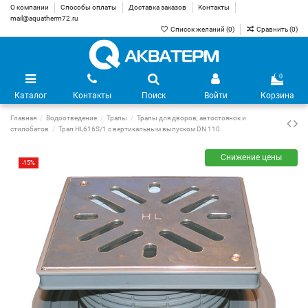
О компании
Способы оплаты
Доставка заказов
Контакты
mail@aquatherm72.ru
Список желаний (
0
)
Сравнить (
0
)
0
Каталог
Контакты
Поиск
Войти
Корзина
Главная
Водоотведение
Трапы
Трапы для дворов, автостоянок и
стилобатов
Трап HL616S/1 с вертикальным выпуском DN 110
Снижение цены
-15%