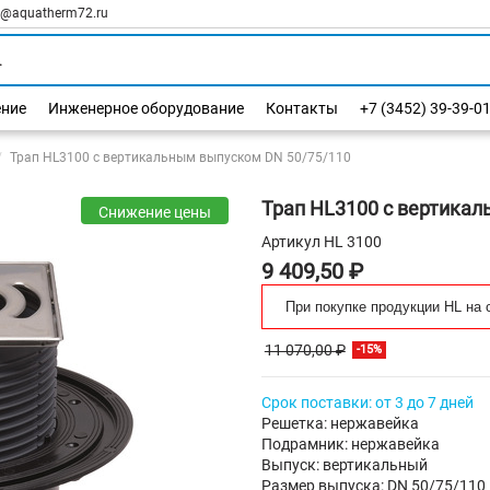
l@aquatherm72.ru
ение
Инженерное оборудование
Контакты
+7 (3452) 39-39-0
Трап HL3100 с вертикальным выпуском DN 50/75/110
Трап HL3100 с вертикал
Снижение цены
Артикул
HL 3100
9 409,50 ₽
При покупке продукции HL на 
11 070,00 ₽
-15%
Срок поставки: от 3 до 7 дней
Решетка: нержавейка
Подрамник: нержавейка
Выпуск: вертикальный
Размер выпуска: DN 50/75/110