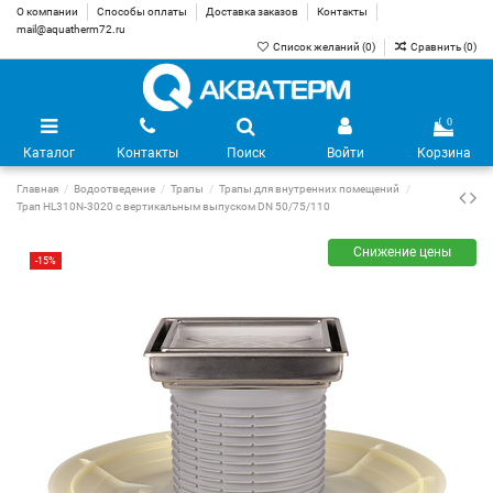
О компании
Способы оплаты
Доставка заказов
Контакты
mail@aquatherm72.ru
Список желаний (
0
)
Сравнить (
0
)
0
Каталог
Контакты
Поиск
Войти
Корзина
Главная
Водоотведение
Трапы
Трапы для внутренних помещений
Трап HL310N-3020 с вертикальным выпуском DN 50/75/110
Снижение цены
-15%