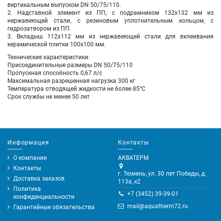
вертикальным выпуском DN 50/75/110.
2. Надставной элемент из ПП, с подрамником 132х132 мм из
нержавеющей стали, с резиновым уплотнительным кольцом, с
гидрозатвором из ПП.
3. Вкладыш 112х112 мм из нержавеющей стали для вклеивания
керамической плитки 100х100 мм.
Технические характеристики:
Присоединительные размеры DN 50/75/110
Пропускная способность 0,67 л/с
Максимальная разрешенная нагрузка 300 кг
Температура отводящей жидкости не более 85°С
Срок службы не менее 50 лет
Информация
Контакты
О компании
АКВАТЕРМ
Контакты
г. Тюмень, ул. 30 лет Победы, д.
Доставка заказов
113а, к2
Политика
+7 (3452) 39-39-01
конфиденциальности
mail@aquatherm72.ru
Гарантийные обязательства