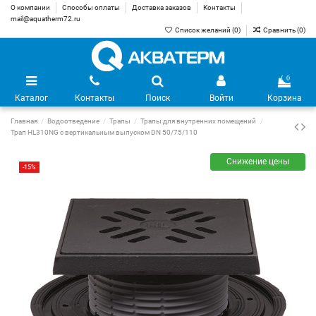
О компании
Способы оплаты
Доставка заказов
Контакты
mail@aquatherm72.ru
Список желаний (
0
)
Сравнить (
0
)
0
Каталог
Контакты
Поиск
Войти
Корзина
Главная
Водоотведение
Трапы
Трапы для внутренних помещений
Трап HL310NG с вертикальным выпуском DN 50/75/110
Снижение цены
-15%