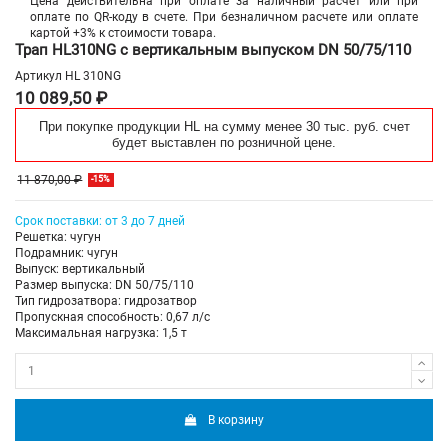
Цена действительна при оплате за наличный расчет или при
оплате по QR-коду в счете. При безналичном расчете или оплате
картой +3% к стоимости товара.
Трап HL310NG с вертикальным выпуском DN 50/75/110
Артикул
HL 310NG
10 089,50 ₽
При покупке продукции HL на сумму менее 30 тыс. руб. счет
будет выставлен по розничной цене.
11 870,00 ₽
-15%
Срок поставки: от 3 до 7 дней
Решетка: чугун
Подрамник: чугун
Выпуск: вертикальный
Размер выпуска: DN 50/75/110
Тип гидрозатвора: гидрозатвор
Пропускная способность: 0,67 л/с
Максимальная нагрузка: 1,5 т
В корзину