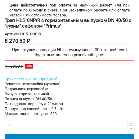
Цена действительна при оплате за наличный расчет или при
оплате по QR-коду в счете. При безналичном расчете или оплате
картой +3% к стоимости товара.
Трап HL510NPrR с горизонтальным выпуском DN 40/50 с
"сухим" сифоном "Primus"
Артикул
HL 510NPrR
8 270,50 ₽
При покупке продукции HL на сумму менее 30 тыс. руб. счет
будет выставлен по розничной цене.
9 730,00 ₽
-15%
Срок поставки: от 3 до 7 дней
Решетка: нержавейка (круглая)
Подрамник: нержавейка
Выпуск: горизонтальный
Размер выпуска: DN 40/50
Тип гидрозатвора: "сухой" сифон
Пропускная способность: 0,5 л/с
Максимальная нагрузка: 300 кг