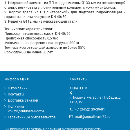
1. Надставной элемент из ПП с подрамником Ø133 мм из нержавеющей
стали, с резиновым уплотнительным кольцом, с «сухим» сифоном.
2. Корпус трапа из ПЭ с «тарелкой» для подхвата гидроизоляции и
горизонтальным выпуском DN 40/50.
3. Решетка Ø112 мм из нержавеющей стали.
Технические характеристики:
Присоединительные размеры DN 40/50
Пропускная способность 0,5 л/с
Максимальная разрешенная нагрузка 300 кг
Температура отводящей жидкости не более 85°С
Срок службы не менее 50 лет
Информация
Контакты
О компании
АКВАТЕРМ
Контакты
г. Тюмень, ул. 30 лет Победы, д.
Доставка заказов
113а, к2
Политика
+7 (3452) 39-39-01
конфиденциальности
mail@aquatherm72.ru
Гарантийные обязательства
Вы принимаете условия
политики в отношении обработки