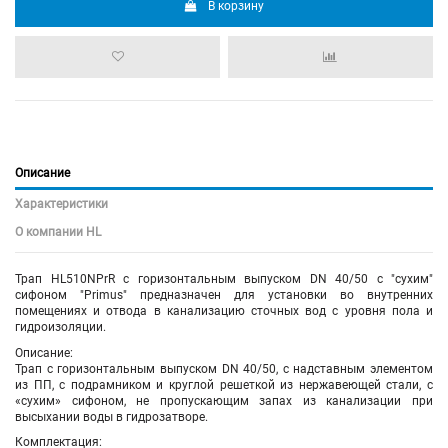
В корзину
Описание
Характеристики
О компании HL
Трап HL510NPrR с горизонтальным выпуском DN 40/50 с "сухим"
сифоном "Primus" предназначен для установки во внутренних
помещениях и отвода в канализацию сточных вод с уровня пола и
гидроизоляции.
Описание:
Трап с горизонтальным выпуском DN 40/50, с надставным элементом
из ПП, с подрамником и круглой решеткой из нержавеющей стали, с
«сухим» сифоном, не пропускающим запах из канализации при
высыхании воды в гидрозатворе.
Комплектация: