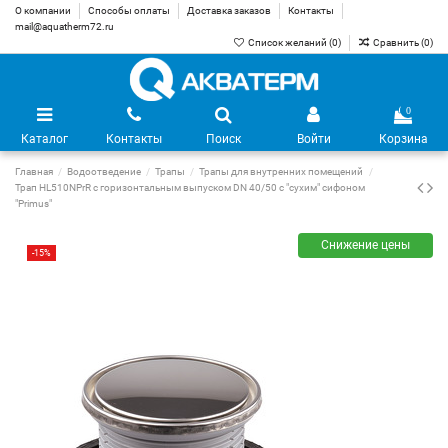
О компании
Способы оплаты
Доставка заказов
Контакты
mail@aquatherm72.ru
Список желаний (
0
)
Сравнить (
0
)
0
Каталог
Контакты
Поиск
Войти
Корзина
Главная
Водоотведение
Трапы
Трапы для внутренних помещений
Трап HL510NPrR с горизонтальным выпуском DN 40/50 с "сухим" сифоном
"Primus"
Снижение цены
-15%