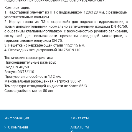
подтопления при возникновении подпора в наружной сети.
Комплектация:
1. Надставной элемент из ПП с подрамником 123х123 мм, с резиновым
уплотнительным кольцом.
2. Корпус трапа из ПЭ с «тарелкой» для подхвата гидроизоляции, с
тремя дополнительными нормально заглушенными входами DN 40/50,
с обратным клапаном-поплавком с возможностью ручного запирания,
заглушкой для возможности прочистки отводящей магистрали, и
горизонтальным выпуском DN 75.
3. Решетка из нержавеющей стали 115х115 мм.
4. Переходник эксцентриковый DN 75/DN110.
Технические характеристики:
Присоединительные размеры:
Вход DN 40/50
Выпуск DN75/110
Пропускная способность 1,12 л/с
Максимальная разрешенная нагрузка 300 кг
Температура отводящей жидкости не более 85°С
Срок службы не менее 50 лет
Информация
Контакты
О компании
АКВАТЕРМ