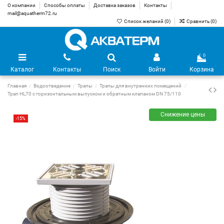
О компании
Способы оплаты
Доставка заказов
Контакты
mail@aquatherm72.ru
Список желаний (
0
)
Сравнить (
0
)
0
Каталог
Контакты
Поиск
Войти
Корзина
Главная
Водоотведение
Трапы
Трапы для внутренних помещений
Трап HL70 с горизонтальным выпуском и обратным клапаном DN 75/110
Снижение цены
-15%