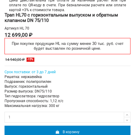
Цена действительна при оплате за наличный расчет или при
оплате по QR-коду в счете. При безналичном расчете или оплате
картой +3% к стоимости товара.
Трап HL70 с горизонтальным выпуском и обратным
клапаном DN 75/110
Артикул
HL 70
12 699,00 ₽
При покупке продукции HL на сумму менее 30 тыс. руб. счет
будет выставлен по розничной цене.
14 940,00 ₽
-15%
Срок поставки: от 3 до 7 дней
Решетка: нержавейка
Подрамник: полипропилен
Выпуск: горизонтальный
Размер выпуска: DN75/110
Тип гидрозатвора: гидрозатвор
Пропускная способность: 1,12 л/с
Максимальная нагрузка: 300 кг
В корзину