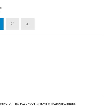
/с
г
ию сточных вод с уровня пола и гидроизоляции.