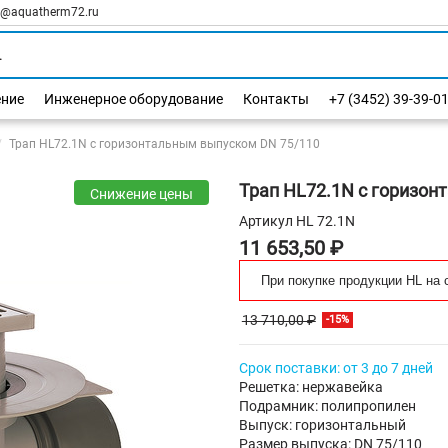
l@aquatherm72.ru
ение
Инженерное оборудование
Контакты
+7 (3452) 39-39-0
Трап HL72.1N с горизонтальным выпуском DN 75/110
Трап HL72.1N с горизон
Снижение цены
Артикул
HL 72.1N
11 653,50 ₽
При покупке продукции HL на 
13 710,00 ₽
-15%
Срок поставки: от 3 до 7 дней
Решетка: нержавейка
Подрамник: полипропилен
Выпуск: горизонтальный
Размер выпуска: DN 75/110