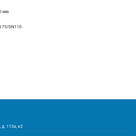
0 мм.
N 75/DN110.
 д. 113а, к2