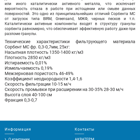
или иного каталитически активного металла, что исключает
вероятность отказа в работе при истощении или смыве данных
поверхностей. Это одно из принципиальнейших отличий Сорбента МС
от загрузок типа BIRM, Greensand, МЖФ, черных песков и т.п.
Каталитически активные компоненты входят в структуру гранулы
сорбента равномерно, что обеспечивает эффективную работу даже при
разломе гранулы.
Технические характеристики
фильтрующего материала
Сорбент МС фр. 0,3-0,7мм, 25кг
:
Насыпная плотность 1350-1400 кг/м3
Плотность 2850 кг/м3
Истираемость 0,01%
Измельчаемость 0,19%
Межзерновая пористость 46-49%
Коэффициент неоднородности 1,4-1,6
Скорость фильтрации 10-15 м/ч
Скорость промывки при расширении на 30-35% 28-30 м/ч
Высота слоя 40-100 см
Фракция 0,3-0,7
Информация
Контакты
О компании
АКВАТЕРМ