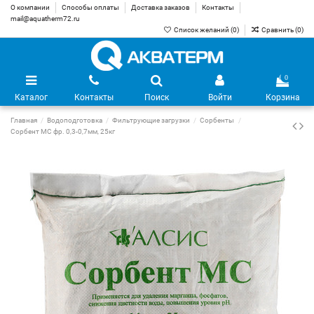
О компании
Способы оплаты
Доставка заказов
Контакты
mail@aquatherm72.ru
Список желаний (
0
)
Сравнить (
0
)
0
Каталог
Контакты
Поиск
Войти
Корзина
Главная
Водоподготовка
Фильтрующие загрузки
Сорбенты
Сорбент МС фр. 0,3-0,7мм, 25кг