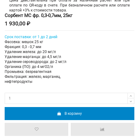
Цена действительна при оплате за наличный расчет или при
оплате по QR-коду в счете. При безналичном расчете или оплате
картой +3% к стоимости товара.
Сорбент МС фр. 0,3-0,7мм, 25кг
1 930,00 ₽
Срок поставки: от 1 до 2 дней
Фасовка: мешок 25 кг
Фракция: 0,3 - 0,7 мм
Удаление железа: до 20 мг/л
Удаление марганца: до 4,5 мг/л
Удаление сероводорода: до 2 мг/л
Органика (ПО): до 4 мгО2/л
Промывка: безреагентная
Фильтрация: железо, марганец,
нефтепродукты
В корзину