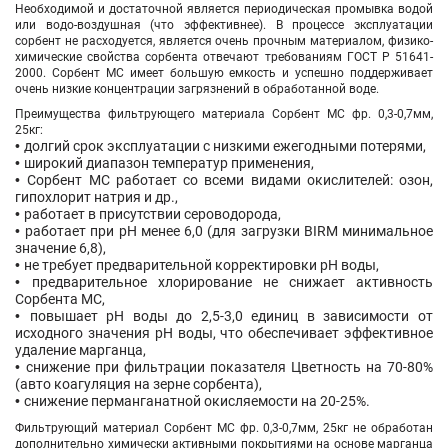
Необходимой и достаточной является периодическая промывка водой
или водо-воздушная (что эффективнее). В процессе эксплуатации
сорбент не расходуется, является очень прочным материалом, физико-
химические свойства сорбента отвечают требованиям ГОСТ Р 51641-
2000. Сорбент МС имеет большую емкость и успешно поддерживает
очень низкие концентрации загрязнений в обработанной воде.
Преимущества фильтрующего материала
Сорбент МС фр. 0,3-0,7мм,
25кг
:
•
долгий срок эксплуатации с низкими ежегодными потерями,
•
широкий диапазон температур применения,
•
Сорбент МС работает со всеми видами окислителей: озон,
гипохлорит натрия и др.,
•
работает в присутствии сероводорода,
•
работает при рН менее 6,0 (для загрузки BIRM минимальное
значение 6,8),
•
не требует предварительной корректировки рН воды,
•
предварительное хлорирование не снижает активность
Сорбента МС,
•
повышает рН воды до 2,5-3,0 единиц в зависимости от
исходного значения рН воды, что обеспечивает эффективное
удаление марганца,
•
снижение при фильтрации показателя Цветность на 70-80%
(авто коагуляция на зерне сорбента),
•
снижение перманганатной окисляемости на 20-25%.
Фильтрующий материал Сорбент МС фр. 0,3-0,7мм, 25кг
не обработан
дополнительно химически активными покрытиями на основе марганца