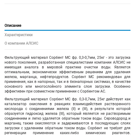
Описание
Характеристики
О компании АЛСИС
Фильтрующий материал Сорбент МС фр. 0,3-0,7мм, 25кг - это загрузка
нового поколения, разработанная специалистами компании АЛСИС не
имеющая аналога в мировой практике очистки воды. Является
оптимальным, экономически эффективным решением для удаления
железа, марганца, нефтепродуктов. Сорбент МС рекомендован для
применения, как в напорных, так и в безнапорных системах, в качестве
основного или многослойного элемента слоя загрузки. Особенно
эффективен при совместном применении с Сорбентом АС.
Фильтрующий материал Сорбент МС фр. 0,3-0,7мм, 25кг действует как
катализатор окисления в реакциях взаимодействия растворенного
кислорода с соединениями железа (II) и (III), в результате которой
образуется гидроксид железа (III), который является не растворимым
соединением и легко удаляется обратным током воды. Сероводород и
марганец также окисляются и задерживаются в последующих слоях
загрузки с удалением обратным током воды. Сорбент не требует для
регенерации применение каких-либо химических реагентов.