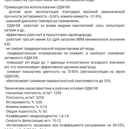
Преимущества использования ОДМ-5Ф:
· долгий срок эксплуатации благодаря высокой механической
прочности (истираемость - 0,06%, измельчаемость - 0,14%),
· широкий диапазон температур применения,
· ОДМ-5Ф работает со всеми видами окислителей: озон, гипохлорит
натрия и др.,
· эффективно работает в присутствии сероводорода,
· работает при рН менее 6,0 (для загрузки BIRM минимальное значение
6,8),
· не требует предварительной корректировки рН воды,
· предварительное хлорирование не снижает, а наоборот усиливает
активность ОДМ-5Ф,
· повышает рН воды до 1 единицы относительно исходного значения
рН, что обеспечивает эффективное удаление марганца,
· снижает показатель цветность на 70-80% (автокоагуляция на зерне
ОДМ-5Ф),
· обеспечивает снижение перманганатной окисляемости до 35%.
Технические характеристики и рабочие условия ОДМ-5Ф:
· Насыпная плотность, кг/м?: 1250
· Плотность, кг/м?: 3250
· Истираемость, %: 0,06
· Измельчаемость, %: 0,14
· Общая пористость, %: 65
· Коэффициент неоднородности: 1,4-1,6
· Скорость фильтрации, м/ч: 10-12
· Интенсивность промывки при коэффициенте расширения на 30-35%,