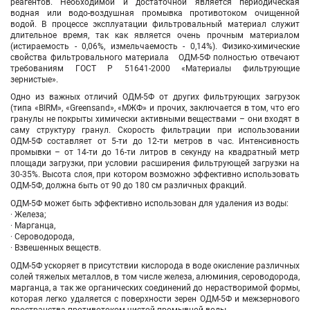
реагентов. Необходимой и достаточной является периодическая
водная или водо-воздушная промывка противотоком очищенной
водой. В процессе эксплуатации фильтровальный материал служит
длительное время, так как является очень прочным материалом
(истираемость - 0,06%, измельчаемость - 0,14%). Физико-химические
свойства фильтровального материала ОДМ-5Ф полностью отвечают
требованиям ГОСТ Р 51641-2000 «Материалы фильтрующие
зернистые».
Одно из важных отличий ОДМ-5Ф от других фильтрующих загрузок
(типа «BIRM», «Greensand», «МЖФ» и прочих, заключается в том, что его
гранулы не покрыты химически активными веществами – они входят в
саму структуру гранул. Скорость фильтрации при использовании
ОДМ-5Ф составляет от 5-ти до 12-ти метров в час. Интенсивность
промывки – от 14-ти до 16-ти литров в секунду на квадратный метр
площади загрузки, при условии расширения фильтрующей загрузки на
30-35%. Высота слоя, при котором возможно эффективно использовать
ОДМ-5Ф, должна быть от 90 до 180 см различных фракций.
ОДМ-5Ф может быть эффективно использован для удаления из воды:
· Железа;
· Марганца,
· Сероводорода,
· Взвешенных веществ.
ОДМ-5Ф ускоряет в присутствии кислорода в воде окисление различных
солей тяжелых металлов, в том числе железа, алюминия, сероводорода,
марганца, а так же органических соединений до нерастворимой формы,
которая легко удаляется с поверхности зерен ОДМ-5Ф и межзернового
пространства противотоком чистой промывной воды.