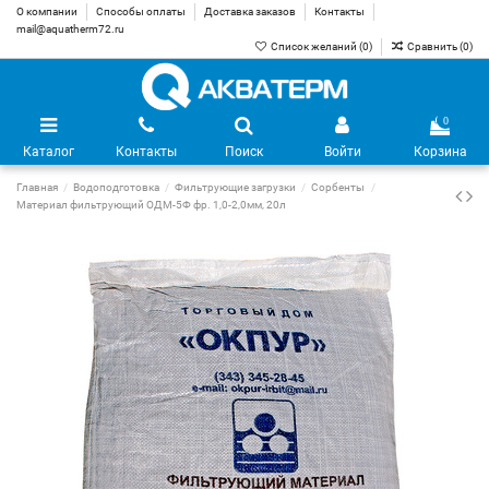
О компании
Способы оплаты
Доставка заказов
Контакты
mail@aquatherm72.ru
Список желаний (
0
)
Сравнить (
0
)
0
Каталог
Контакты
Поиск
Войти
Корзина
Главная
Водоподготовка
Фильтрующие загрузки
Сорбенты
Материал фильтрующий ОДМ-5Ф фр. 1,0-2,0мм, 20л