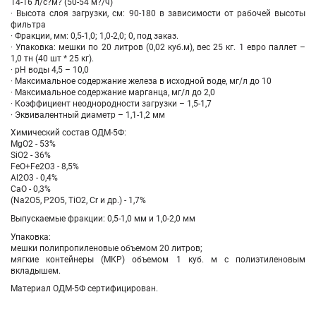
14-16 л/с?м? (50-54 м?/ч)
· Высота слоя загрузки, см: 90-180 в зависимости от рабочей высоты
фильтра
· Фракции, мм: 0,5-1,0; 1,0-2,0; 0, под заказ.
· Упаковка: мешки по 20 литров (0,02 куб.м), вес 25 кг. 1 евро паллет –
1,0 тн (40 шт * 25 кг).
· рН воды 4,5 – 10,0
· Максимальное содержание железа в исходной воде, мг/л до 10
· Максимальное содержание марганца, мг/л до 2,0
· Коэффициент неоднородности загрузки – 1,5-1,7
· Эквивалентный диаметр – 1,1-1,2 мм
Химический состав ОДМ-5Ф:
MgO2 - 53%
SiO2 - 36%
FeO+Fe2O3 - 8,5%
Al2O3 - 0,4%
CaO - 0,3%
(Na2O5, P2O5, TiO2, Cr и др.) - 1,7%
Выпускаемые фракции: 0,5-1,0 мм и 1,0-2,0 мм
Упаковка:
мешки полипропиленовые объемом 20 литров;
мягкие контейнеры (МКР) объемом 1 куб. м с полиэтиленовым
вкладышем.
Материал ОДМ-5Ф сертифицирован.