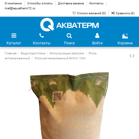
О компании
Способы оплаты
Доставка заказов
Контакты
mail@aquatherm72.ru
Список желаний (
0
)
Сравнить (
0
)
0
Каталог
Контакты
Поиск
Войти
Корзина
Главная
Водоподготовка
Фильтрующие загрузки
Уголь
активированный
Уголь активированный БАУ-А, 10кг