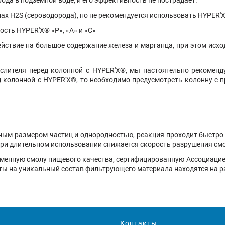
ах H2S (сероводорода), но не рекомендуется использовать
HYPER'
ность
HYPER'X
® «Р», «А» и «С»
ействие на большое содержание железа и марганца, при этом исх
ислителя перед колонной с
HYPER'X
®, мы настоятельно рекоменд
д колонной с
HYPER'X
®, то необходимо предусмотреть колонну с 
ным размером частиц и однородностью, реакция проходит быстро
 при длительном использовании снижается скорость разрушения см
менную смолу пищевого качества, сертифицированную Ассоциацией
нты на уникальный состав фильтрующего материала находятся на р
Контакты