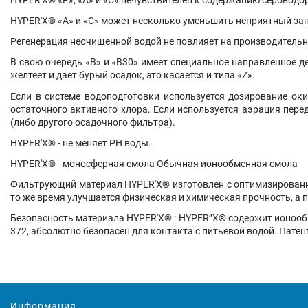
HYPER'X
® «А» и «С» может несколько уменьшить неприятный зап
Регенерация неочищенной водой не повлияет на производитель
В свою очередь «В» и «В30» имеет специальное направленное д
желтеет и дает бурый осадок, это касается и типа «Z».
Если в системе водоподготовки используется дозирование ок
остаточного активного хлора. Если используется аэрация пере
(либо другого осадочного фильтра).
HYPER'X
® - не меняет PH воды.
HYPER'X
® - моносферная смола Обычная ионообменная смола
Фильтрующий материал
HYPER'X
® изготовлен с оптимизирован
то же время улучшается физическая и химическая прочность, а
Безопасность материала
HYPER'X
® : HYPER”X® содержит ионооб
372, абсолютно безопасен для контакта с питьевой водой. Пате
Информация