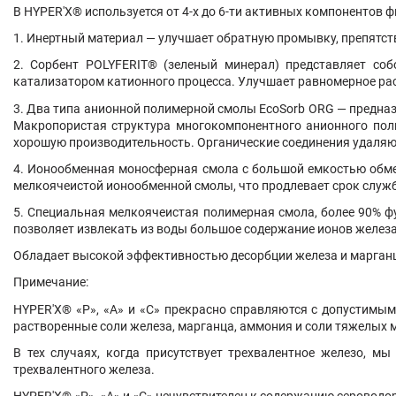
В
HYPER'X
® используется от 4-х до 6-ти активных компонентов 
1. Инертный материал — улучшает обратную промывку, препятств
2. Сорбент POLYFERIT® (зеленый минерал) представляет со
катализатором катионного процесса. Улучшает равномерное ра
3. Два типа анионной полимерной смолы EcoSorb ORG — предназ
Макропористая структура многокомпонентного анионного пол
хорошую производительность. Органические соединения удаляю
4. Ионообменная моносферная смола с большой емкостью обме
мелкоячеистой ионообменной смолы, что продлевает срок служб
5. Специальная мелкоячеистая полимерная смола, более 90% ф
позволяет извлекать из воды большое содержание ионов железа,
Обладает высокой эффективностью десорбции железа и марган
Примечание:
HYPER'X
® «P», «А» и «С» прекрасно справляются с допустимым
растворенные соли железа, марганца, аммония и соли тяжелых м
В тех случаях, когда присутствует трехвалентное железо, м
трехвалентного железа.
HYPER'X
® «P», «А» и «С» нечувствителен к содержанию сероводо