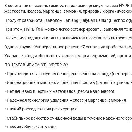
В сочетании с несколькими материалами премиум-класса
HYPER
жесткости, железа, марганца, аммония, природных органически
Продукт разработан заводом Lanlang (Taiyuan Lanlang Technology I
При этом,
HYPER'X
® можно легко регенерировать, выполняя те же
Несколько видов активных компонентов в составе фильтрующе
Одна загрузка: Универсальное решение 7 основных проблем с во
Удаляет из воды: Жесткость, железо, марганец, аммоний, органи
ПОЧЕМУ ВЫБИРАЮТ
HYPER'X
®?
• Производится и фасуется непосредственно на заводе (нет пере
• Инновационный многокомпонентный состав (патент на уникал
• Нет дешевых инертных материалов (песка кварцевого)
• Надежная технология удаления железа и марганца, аммония
• Низкий расход соли на регенерацию
• Стабильное качество очищенной воды в течение надежного ср
• Научная база с 2005 года