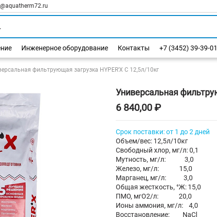
l@aquatherm72.ru
ение
Инженерное оборудование
Контакты
+7 (3452) 39-39-0
версальная фильтрующая загрузка HYPER'X C 12,5л/10кг
Универсальная фильтрую
6 840,00 ₽
Срок поставки: от 1 до 2 дней
Объем/вес: 12,5л/10кг
Свободный хлор, мг/л: 0,1
Мутность, мг/л: 3,0
Железо, мг/л: 15,0
Марганец, мг/л: 3,0
Общая жесткость, °Ж: 15,0
ПМО, мгO2/л: 20,0
Ионы аммония, мг/л: 4,0
Восстановление: NaCl