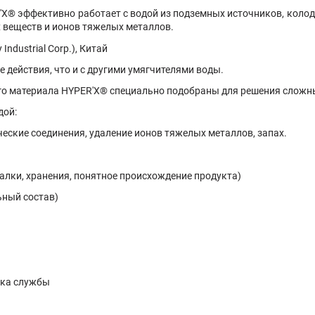
'X
® эффективно работает с водой из подземных источников, коло
х веществ и ионов тяжелых металлов.
ndustrial Corp.), Китай
 действия, что и с другими умягчителями воды.
го материала
HYPER'X
® специально подобраны для решения сложны
дой:
ческие соединения, удаление ионов тяжелых металлов, запах.
валки, хранения, понятное происхождение продукта)
ьный состав)
ока службы