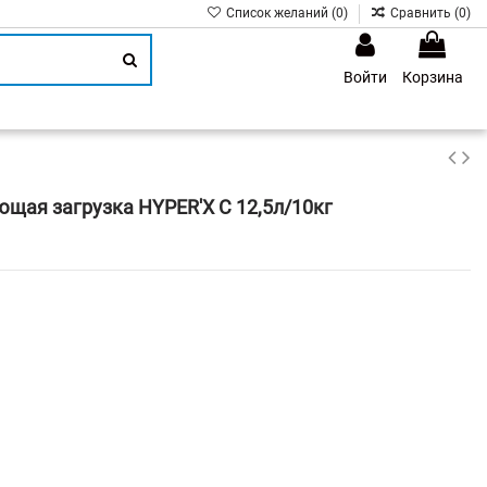
Список желаний (
0
)
Сравнить (
0
)
Войти
Корзина
1
щая загрузка HYPER'X C 12,5л/10кг