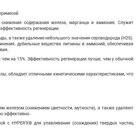
примесей.
я снижения содержания железа, марганца и аммония. Служит
 эффективность регенерации.
ды, а также удаление небольшого значения сероводорода (H2S).
инения, дубильные вещества лигнины и аммоний, обеспечивая
вия.
чем на 15%. Эффективность регенерации лучше, чем у обычной
олы, обладает отличными кинетическими характеристиками, что
им железом (снижением цветности, мутности), а также удаляют
зо эффективно.
мой с
HYPER'X
® для улавливания (осаждения) твердых частиц