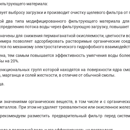
фильтрующего материала:
ует выбросу загрузки и производит очистку щелевого фильтра от 
бой два типа модифицированного фильтрующего материала дл
спределению потока воды через фильтрующую загрузку, повышает
начены для снижения перманганатной окисляемости, цветности во
имера позволяет адсорбировать растворимые органические соед
тся по механизму электростатического гидрофобного взаимодейст
на, тем самым повышается эффективность умягчения воды более 
ы на 20%.
ункциональных групп которой находятся на поверхности ядра см
 марганца и солей жесткости, в отличие от обычной смолы.
ца.
и значениями органических веществ, в том числе и с органическ
еталлов. При этом не удаляет трехвалентное или окисленное желе
ы рекомендуем разместить предварительный фильтр перед систе
рода в подземной воде, и его эффективность не пострадает.