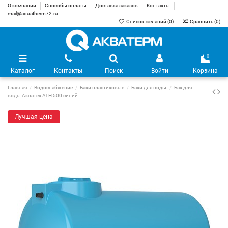
О компании
Способы оплаты
Доставка заказов
Контакты
mail@aquatherm72.ru
Список желаний (
0
)
Сравнить (
0
)
0
Каталог
Контакты
Поиск
Войти
Корзина
Главная
Водоснабжение
Баки пластиковые
Баки для воды
Бак для
воды Акватек ATH 500 синий
Лучшая цена