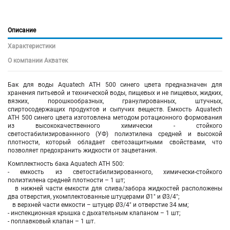
Описание
Характеристики
О компании Акватек
Бак для воды Aquatech ATH 500 синего цвета предназначен для
хранения питьевой и технической воды, пищевых и не пищевых, жидких,
вязких, порошкообразных, гранулированных, штучных,
спиртосодержащих продуктов и сыпучих веществ. Емкость Aquatech
ATH 500 синего цвета изготовлена методом ротационного формования
из высококачественного химически - стойкого
светостабилизированнного (УФ) полиэтилена средней и высокой
плотности, который обладает светозащитными свойствами, что
позволяет предохранить жидкости от зацветания.
Комплектность бака Aquatech ATH 500:
- емкость из светостабилизированного, химически-стойкого
полиэтилена средней плотности – 1 шт;
в нижней части емкости для слива/забора жидкостей расположены
два отверстия, укомплектованные штуцерами Ø1" и Ø3/4";
в верхней части емкости – штуцер Ø3/4" и отверстие 34 мм;
- инспекционная крышка с дыхательным клапаном – 1 шт;
- поплавковый клапан – 1 шт.