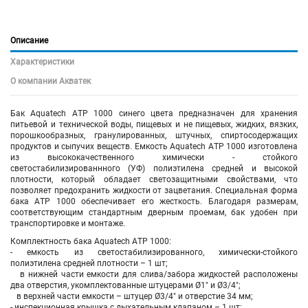
Описание
Характеристики
О компании Акватек
Бак Aquatech АTP 1000 синего цвета предназначен для хранения
питьевой и технической воды, пищевых и не пищевых, жидких, вязких,
порошкообразных, гранулированных, штучных, спиртосодержащих
продуктов и сыпучих веществ. Емкость Aquatech АTP 1000 изготовлена
из высококачественного химически - стойкого
светостабилизированнного (УФ) полиэтилена средней и высокой
плотности, который обладает светозащитными свойствами, что
позволяет предохранить жидкости от зацветания. Специальная форма
бака АTP 1000 обеспечивает его жесткость. Благодаря размерам,
соответствующим стандартным дверным проемам, бак удобен при
транспортировке и монтаже.
Комплектность бака Aquatech АTP 1000:
- емкость из светостабилизированного, химически-стойкого
полиэтилена средней плотности – 1 шт;
в нижней части емкости для слива/забора жидкостей расположены
два отверстия, укомплектованные штуцерами Ø1" и Ø3/4";
в верхней части емкости – штуцер Ø3/4" и отверстие 34 мм;
- инспекционная крышка с дыхательным клапаном – 1 шт;