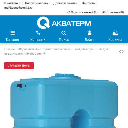
О компании
Способы оплаты
Доставка заказов
Контакты
mail@aquatherm72.ru
Список желаний (
0
)
Сравнить (
0
)
0
Каталог
Контакты
Поиск
Войти
Корзина
Главная
Водоснабжение
Баки пластиковые
Баки для воды
Бак для
воды Акватек ATP 1000 синий
Лучшая цена