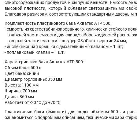
спиртосодержащих продуктов и сыпучих веществ. Емкость
Акв
высокой плотности, который обладает светозащитными свойс
Благодаря размерам, соответствующим стандартным дверным пр
Комплектность пластикового бака
Акватек
АTP 500:
- емкость из светостабилизированного, химически-стойкого поли
в нижней части емкости для слива/забора жидкостей расположе
в верхней части емкости – штуцер Ø3/4" и отверстие 34 мм;
- инспекционная крышка с дыхательным клапаном – 1 шт;
- поплавковый клапан – 1 шт.
Характеристики бака
Акватек
АTP 500:
Объем бака: 500 л
Цвет бака: синий
Диаметр горловины: 350 мм
Высота: 1100 мм
Ширина: 700 мм
Длина: 860 мм
Работает от -20 °С до +70 °С
Пластиковые баки (ёмкости) для воды объёмом 500 литров
ознакомиться с подробным описанием, техническими характерис