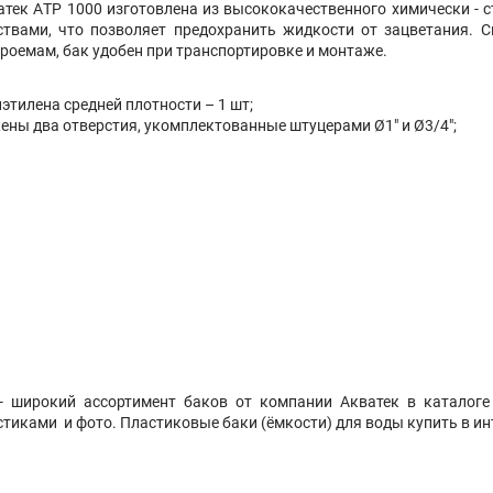
атек
АTP 1000 изготовлена из высококачественного химически - с
твами, что позволяет предохранить жидкости от зацветания. С
оемам, бак удобен при транспортировке и монтаже.
этилена средней плотности – 1 шт;
ны два отверстия, укомплектованные штуцерами Ø1" и Ø3/4";
- широкий ассортимент баков
от компании
Акватек
в каталоге 
тиками и фото. Пластиковые баки (ёмкости) для воды купить в ин