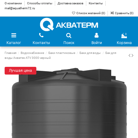
О компании
Способы оплаты
Доставка заказов
Контакты
mail@aquatherm72.ru
Список желаний (
0
)
Сравнить (
0
)
0
Каталог
Контакты
Поиск
Войти
Корзина
Главная
Водоснабжение
Баки пластиковые
Баки для воды
Бак для
воды Акватек ATV 3000 черный
Лучшая цена