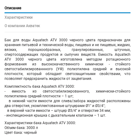
Описание
Характеристики
О компании Акватек
Бак для воды Aquatech ATV 3000 черного цвета предназначен для
хранения питьевой и технической воды, пищевых и не пищевых, жидких,
вязких, порошкообразных, гранулированных, штучных,
спиртосодержащих продуктов и сыпучих веществ. Емкость Aquatech
ATV 3000 черного цвета изготовлена методом ротационного
формования из высококачественного химически - стойкого
светостабилизированнного (УФ) полиэтилена средней и высокой
плотности, который обладает светозащитными свойствами, что
позволяет предохранить жидкости от зацветания.
Комплектность бака Aquatech ATV 3000:
- емкость из светостабилизированного, химически-стойкого
полиэтилена средней плотности – 1 шт;
в нижней части емкости для слива/забора жидкостей расположены
два отверстия, укомплектованные штуцерами Ø1" и Ø3/4";
в верхней части емкости – штуцер Ø3/4" и отверстие 34 мм;
- инспекционная крышка с дыхательным клапаном – 1 шт.
Характеристики бака Aquatech ATV 3000:
Объем бака: 3000 л
Цвет бака: черный