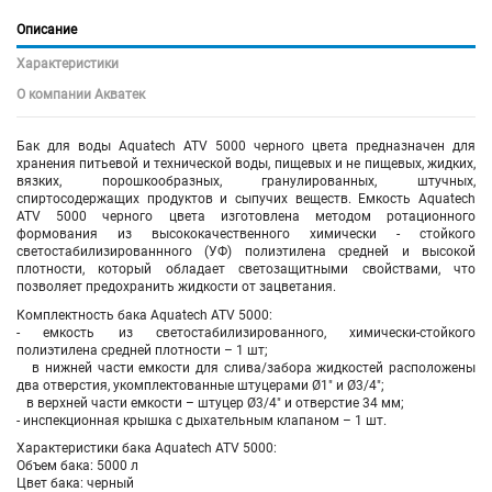
Описание
Характеристики
О компании Акватек
Бак для воды Aquatech ATV 5000 черного цвета предназначен для
хранения питьевой и технической воды, пищевых и не пищевых, жидких,
вязких, порошкообразных, гранулированных, штучных,
спиртосодержащих продуктов и сыпучих веществ. Емкость Aquatech
ATV 5000 черного цвета изготовлена методом ротационного
формования из высококачественного химически - стойкого
светостабилизированнного (УФ) полиэтилена средней и высокой
плотности, который обладает светозащитными свойствами, что
позволяет предохранить жидкости от зацветания.
Комплектность бака Aquatech ATV 5000:
- емкость из светостабилизированного, химически-стойкого
полиэтилена средней плотности – 1 шт;
в нижней части емкости для слива/забора жидкостей расположены
два отверстия, укомплектованные штуцерами Ø1" и Ø3/4";
в верхней части емкости – штуцер Ø3/4" и отверстие 34 мм;
- инспекционная крышка с дыхательным клапаном – 1 шт.
Характеристики бака Aquatech ATV 5000:
Объем бака: 5000 л
Цвет бака: черный