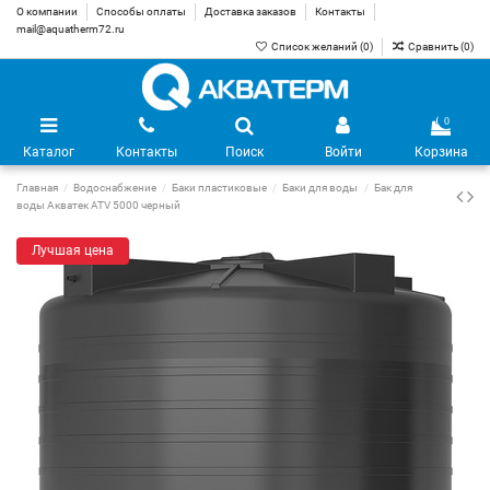
О компании
Способы оплаты
Доставка заказов
Контакты
mail@aquatherm72.ru
Список желаний (
0
)
Сравнить (
0
)
0
Каталог
Контакты
Поиск
Войти
Корзина
Главная
Водоснабжение
Баки пластиковые
Баки для воды
Бак для
воды Акватек ATV 5000 черный
Лучшая цена