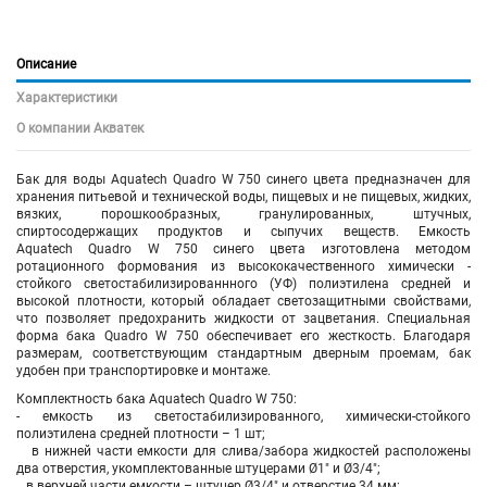
Описание
Характеристики
О компании Акватек
Бак для воды Aquatech Quadro W 750 синего цвета предназначен для
хранения питьевой и технической воды, пищевых и не пищевых, жидких,
вязких, порошкообразных, гранулированных, штучных,
спиртосодержащих продуктов и сыпучих веществ. Емкость
Aquatech Quadro W 750 синего цвета изготовлена методом
ротационного формования из высококачественного химически -
стойкого светостабилизированнного (УФ) полиэтилена средней и
высокой плотности, который обладает светозащитными свойствами,
что позволяет предохранить жидкости от зацветания. Специальная
форма бака Quadro W 750 обеспечивает его жесткость. Благодаря
размерам, соответствующим стандартным дверным проемам, бак
удобен при транспортировке и монтаже.
Комплектность бака Aquatech Quadro W 750:
- емкость из светостабилизированного, химически-стойкого
полиэтилена средней плотности – 1 шт;
в нижней части емкости для слива/забора жидкостей расположены
два отверстия, укомплектованные штуцерами Ø1" и Ø3/4";
в верхней части емкости – штуцер Ø3/4" и отверстие 34 мм;