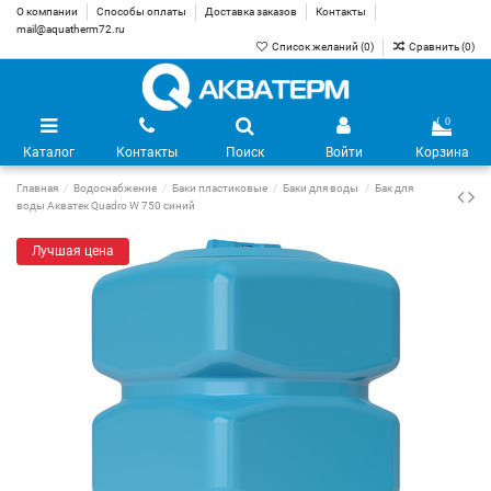
О компании
Способы оплаты
Доставка заказов
Контакты
mail@aquatherm72.ru
Список желаний (
0
)
Сравнить (
0
)
0
Каталог
Контакты
Поиск
Войти
Корзина
Главная
Водоснабжение
Баки пластиковые
Баки для воды
Бак для
воды Акватек Quadro W 750 синий
Лучшая цена