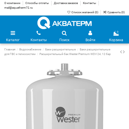
О компании
Способы оплаты
Доставка заказов
Контакты
mail@aquatherm72.ru
Список желаний (
0
)
Сравнить (
0
)
0
Каталог
Контакты
Поиск
Войти
Корзина
Главная
Водоснабжение
Баки расширительные
Баки расширительные
для ГВС и гелиосистем
Расширительный бак Wester Premium WDV 24, 12 бар