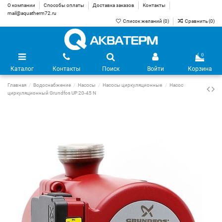
О компании
Способы оплаты
Доставка заказов
Контакты
mail@aquatherm72.ru
Список желаний (
0
)
Сравнить (
0
)
0
Каталог
Контакты
Поиск
Войти
Корзина
Главная
Водоснабжение
Насосы
Насосы циркуляционные
Насос
циркуляционный Grundfos UP 20-45 N