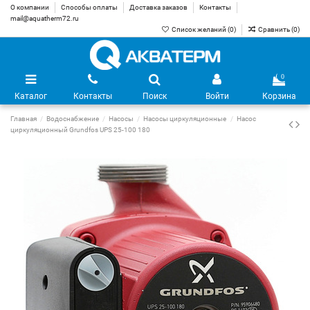
О компании
Способы оплаты
Доставка заказов
Контакты
mail@aquatherm72.ru
Список желаний (
0
)
Сравнить (
0
)
0
Каталог
Контакты
Поиск
Войти
Корзина
Главная
Водоснабжение
Насосы
Насосы циркуляционные
Насос
циркуляционный Grundfos UPS 25-100 180