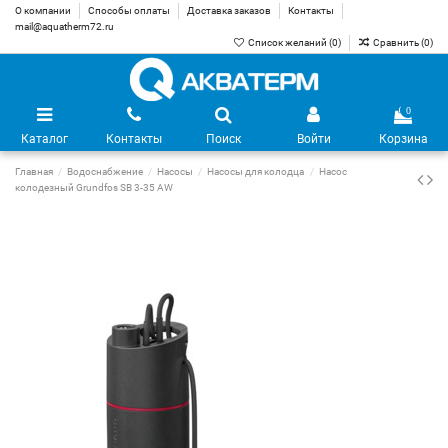
О компании
Способы оплаты
Доставка заказов
Контакты
mail@aquatherm72.ru
Список желаний (
0
)
Сравнить (
0
)
0
Каталог
Контакты
Поиск
Войти
Корзина
Главная
Водоснабжение
Насосы
Насосы для колодца
Насос
колодезный Grundfos SB 3-35 AW